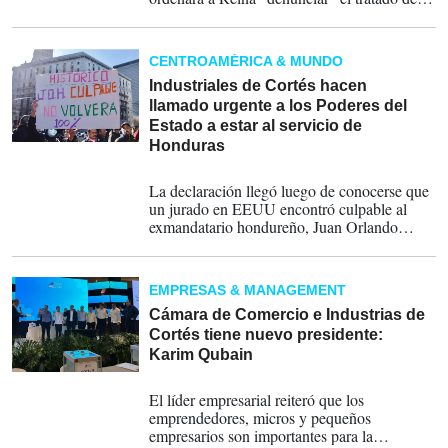
extradición con Estados Unidos luego de que
la embajadora estadounidense en
Tegucigalpa, Laura Dogu, expresó la
CENTROAMÉRICA & MUNDO
preocupación de su país por la reunión de
autoridades de Defensa de Honduras con el
Industriales de Cortés hacen
sancionado ministro de Defensa de
llamado urgente a los Poderes del
Venezuela, Vladimir Padrino López.
Estado a estar al servicio de
Honduras
08-03-2024
La declaración llegó luego de conocerse que
un jurado en EEUU encontró culpable al
exmandatario hondureño, Juan Orlando
Hernández, por tráfico de drogas y otros
delitos. Las reacciones en torno al caso
también no se hicieron esperar en este país.
EMPRESAS & MANAGEMENT
Cámara de Comercio e Industrias de
Cortés tiene nuevo presidente:
Karim Qubain
24-02-2024
El líder empresarial reiteró que los
emprendedores, micros y pequeños
empresarios son importantes para la