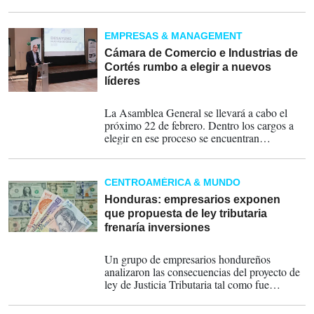
organización y se les dará el respaldo que
merecen.
EMPRESAS & MANAGEMENT
Cámara de Comercio e Industrias de
Cortés rumbo a elegir a nuevos
líderes
10-02-2024
La Asamblea General se llevará a cabo el
próximo 22 de febrero. Dentro los cargos a
elegir en ese proceso se encuentran
presidente, secretario, vocales primero y
tercero, así como pro-secretario.
CENTROAMÉRICA & MUNDO
Honduras: empresarios exponen
que propuesta de ley tributaria
frenaría inversiones
17-05-2023
Un grupo de empresarios hondureños
analizaron las consecuencias del proyecto de
ley de Justicia Tributaria tal como fue
enviado al Congreso Nacional.