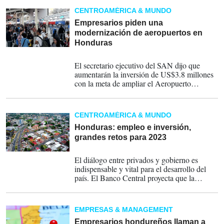
CENTROAMÉRICA & MUNDO
Empresarios piden una
modernización de aeropuertos en
Honduras
08-05-2023
El secretario ejecutivo del SAN dijo que
aumentarán la inversión de US$3.8 millones
con la meta de ampliar el Aeropuerto
Internacional Ramón Villeda Morales.
CENTROAMÉRICA & MUNDO
Honduras: empleo e inversión,
grandes retos para 2023
16-02-2023
El diálogo entre privados y gobierno es
indispensable y vital para el desarrollo del
país. El Banco Central proyecta que la
economía del país crecerá entre 3,5 % y 4,5
%, sin embargo, la CEPAL pronostica un 3,3
%.
EMPRESAS & MANAGEMENT
Empresarios hondureños llaman a