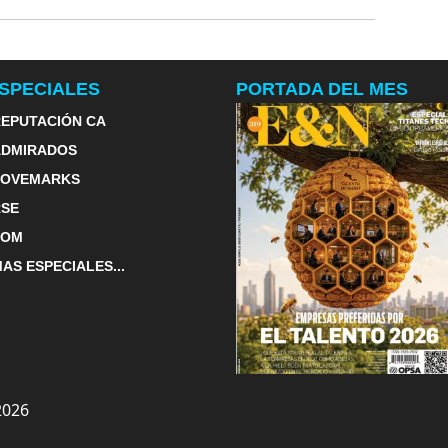
a, durante una época marcada por el descontento social
SPECIALES
PORTADA DEL MES
EPUTACIÓN CA
ADMIRADOS
LOVEMARKS
RSE
TOM
AS ESPECIALES...
2026