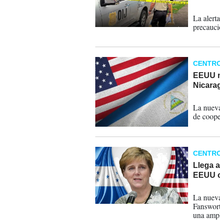
02-03-
La alert
precaució
CENTR
EEUU n
Nicara
02-09-
La nueva
de coope
CENTR
Llega 
EEUU co
07-04-
La nuev
Fanswort
una ampl