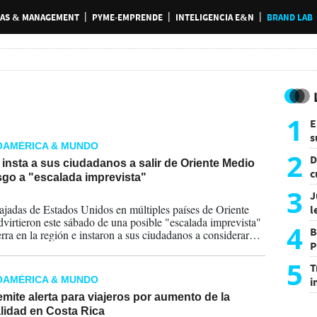
AS & MANAGEMENT
PYME-EMPRENDE
INTELIGENCIA E&N
BRAND LAB
1
E
s
OAMÉRICA & MUNDO
a
2
D
insta a sus ciudadanos a salir de Oriente Medio
c
sgo a "escalada imprevista"
e
3
J
2026
jadas de Estados Unidos en múltiples países de Oriente
l
virtieron este sábado de una posible "escalada imprevista"
d
4
B
erra en la región e instaron a sus ciudadanos a considerar
P
nte" abandonarla.
H
5
T
OAMÉRICA & MUNDO
i
s
ite alerta para viajeros por aumento de la
lidad en Costa Rica