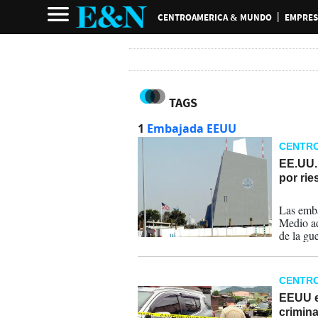
CENTROAMERICA & MUNDO
EMPRES
TAGS
1
Embajada EEUU
CENTR
EE.UU. 
por rie
01-08-
Las emba
Medio ad
de la gu
"seriame
CENTR
EEUU em
crimina