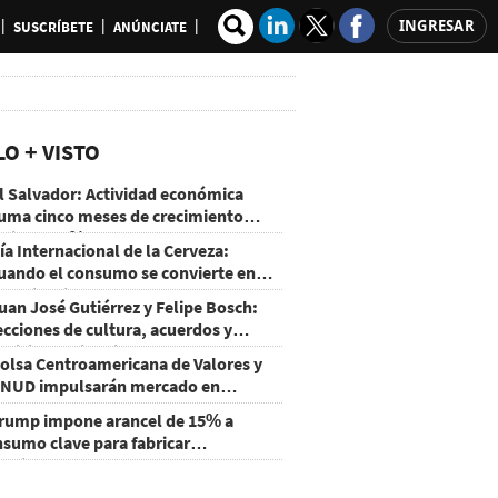
INGRESAR
SUSCRÍBETE
ANÚNCIATE
LO + VISTO
l Salvador: Actividad económica
uma cinco meses de crecimiento
rriba de 4%
ía Internacional de la Cerveza:
uando el consumo se convierte en
xperiencia
uan José Gutiérrez y Felipe Bosch:
ecciones de cultura, acuerdos y
ecisiones sin miedo
olsa Centroamericana de Valores y
NUD impulsarán mercado en
onduras
rump impone arancel de 15% a
nsumo clave para fabricar
emiconductores y paneles