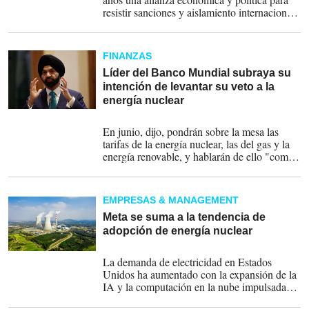
resistir sanciones y aislamiento internacional.
Energía, comercio y cooperación estratégica
sostuvieron el vínculo. Estados Unidos y
organismos internacionales advierten sobre
FINANZAS
presuntas conexiones con redes ilícitas.
Líder del Banco Mundial subraya su
intención de levantar su veto a la
energía nuclear
23-04-2025
En junio, dijo, pondrán sobre la mesa las
tarifas de la energía nuclear, las del gas y la
energía renovable, y hablarán de ello "como
una forma de ayudar a la transición, pero
también como una forma de permitir el
acceso a una energía asequible en todo el
EMPRESAS & MANAGEMENT
mundo".
Meta se suma a la tendencia de
adopción de energía nuclear
05-12-2024
La demanda de electricidad en Estados
Unidos ha aumentado con la expansión de la
IA y la computación en la nube impulsada
por las necesidades de las grandes