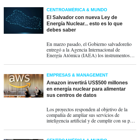
tecnológicas.
CENTROAMÉRICA & MUNDO
El Salvador con nueva Ley de
Energía Nuclear... esto es lo que
debes saber
24-10-2024
En marzo pasado, el Gobierno salvadoreño
entregó a la Agencia Internacional de
Energía Atómica (IAEA) los instrumentos
legales que permitan a la país tener voto en el
organismo y obtener apoyos para proyectos
de energía nuclear.
EMPRESAS & MANAGEMENT
Amazon invertirá US$500 millones
en energía nuclear para alimentar
sus centros de datos
16-10-2024
Los proyectos responden al objetivo de la
compañía de ampliar sus servicios de
inteligencia artificial y de cumplir con su plan
de cero emisiones de carbono para 2040.