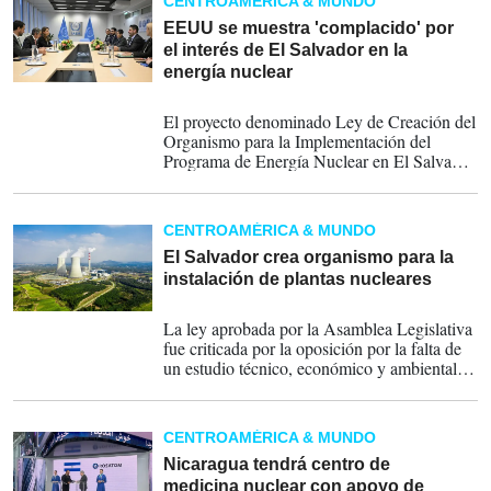
CENTROAMÉRICA & MUNDO
EEUU se muestra 'complacido' por
el interés de El Salvador en la
energía nuclear
19-09-2024
El proyecto denominado Ley de Creación del
Organismo para la Implementación del
Programa de Energía Nuclear en El Salvador
representa "una apuesta del Gobierno del
presidente Nayib Bukele para diversificar la
matriz enérgica" en el país, de acuerdo con
CENTROAMÉRICA & MUNDO
información oficial.
El Salvador crea organismo para la
instalación de plantas nucleares
03-07-2024
La ley aprobada por la Asamblea Legislativa
fue criticada por la oposición por la falta de
un estudio técnico, económico y ambiental
sobre las posibles implicaciones y
repercusiones del uso de energía nuclear en
El Salvador.
CENTROAMÉRICA & MUNDO
Nicaragua tendrá centro de
medicina nuclear con apoyo de