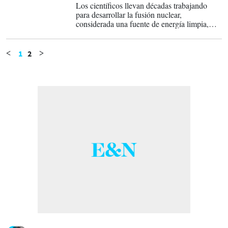
Los científicos llevan décadas trabajando
para desarrollar la fusión nuclear,
considerada una fuente de energía limpia,
abundante y segura que podría permitir a la
humanidad romper su dependencia de los
combustibles fósiles que provocan la crisis
1
2
<
>
climática global.