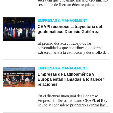
sostenible de Iberoamérica requiere de un
liderazgo empresarial renovado, que no solo
busque la rentabilidad, sino que también
actúe con responsabilidad, transparencia y
EMPRESAS & MANAGEMENT
una visión a largo plazo para el beneficio
colectivo.
CEAPI reconoce la trayectoria del
guatemalteco Dionisio Gutiérrez
01-06-2025
El premio destaca el trabajo de las
personalidades que contribuyen de forma
extraordinaria a la evolución y desarrollo de
los países iberoamericanos y a la generación
de un espíritu inclusivo que permite
compartir unos mismos retos y valores, según
EMPRESAS & MANAGEMENT
indica el Consejo Empresarial.
Empresas de Latinoamérica y
Europa están llamadas a fortalecer
relaciones
31-05-2023
En el discurso inaugural del Congreso
Empresarial Iberoamericano CEAPI, el Rey
Felipe VI consideró prioritario avanzar hacia
el incremento de las relaciones empresariales