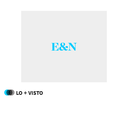
y económicas entre Europa y América
Latina, destacando el potencial de España
para convertirse en el punto de conexión
entre ambas regiones.
LO + VISTO