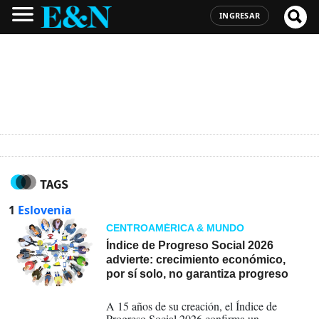
INGRESAR
TAGS
1
Eslovenia
CENTROAMÉRICA & MUNDO
Índice de Progreso Social 2026
advierte: crecimiento económico,
por sí solo, no garantiza progreso
19-01-2026
A 15 años de su creación, el Índice de
Progreso Social 2026 confirma un