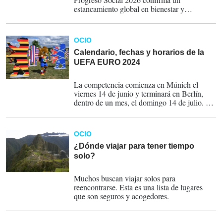
estancamiento global en bienestar y
derechos. En América Latina se confirma
una debilidad estructural: la profunda brecha
en educación avanzada que amenaza su
OCIO
competitividad, capacidad de innovación y
desarrollo futuro.
Calendario, fechas y horarios de la
UEFA EURO 2024
14-06-2024
La competencia comienza en Múnich el
viernes 14 de junio y terminará en Berlín,
dentro de un mes, el domingo 14 de julio. La
EURO 2024 es uno de los torneos más
esperados por los amantes del fútbol.
OCIO
¿Dónde viajar para tener tiempo
solo?
22-01-2023
Muchos buscan viajar solos para
reencontrarse. Esta es una lista de lugares
que son seguros y acogedores.