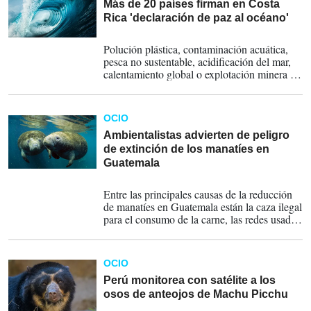
Más de 20 países firman en Costa
Rica 'declaración de paz al océano'
10-06-2024
Polución plástica, contaminación acuática,
pesca no sustentable, acidificación del mar,
calentamiento global o explotación minera en
las profundidades son las principales
preocupaciones de los científicos.
OCIO
Ambientalistas advierten de peligro
de extinción de los manatíes en
Guatemala
29-05-2024
Entre las principales causas de la reducción
de manatíes en Guatemala están la caza ilegal
para el consumo de la carne, las redes usadas
para la pesca y la contaminación de su
ecosistema.
OCIO
Perú monitorea con satélite a los
osos de anteojos de Machu Picchu