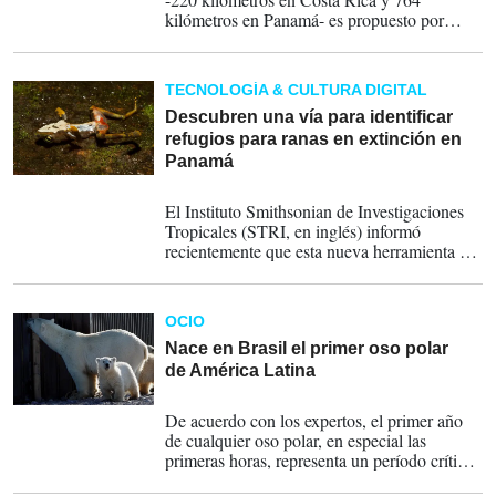
kilómetros en Panamá- es propuesto por
investigadores del Smithsonian que
desarrollaron un estudio que revela los
movimientos transfronterizos y el uso del
TECNOLOGÍA & CULTURA DIGITAL
hábitat del manatí del Gran Caribe.
Descubren una vía para identificar
refugios para ranas en extinción en
Panamá
25-08-2025
El Instituto Smithsonian de Investigaciones
Tropicales (STRI, en inglés) informó
recientemente que esta nueva herramienta en
la lucha para proteger a las ranas
neotropicales de la extinción se basa en datos
climáticos.
OCIO
Nace en Brasil el primer oso polar
de América Latina
17-02-2025
De acuerdo con los expertos, el primer año
de cualquier oso polar, en especial las
primeras horas, representa un período crítico
para la supervivencia del animal.