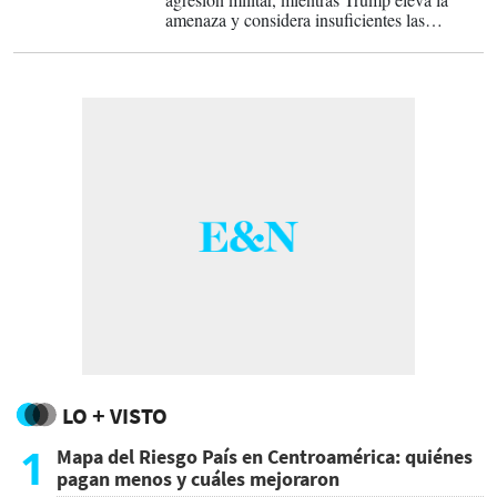
amenaza y considera insuficientes las
aperturas económicas de la isla. Pero el
escenario más probable no parece una
invasión convencional, sino una combinación
de asfixia, presión política y negociación con
sectores del poder.
LO + VISTO
1
Mapa del Riesgo País en Centroamérica: quiénes
pagan menos y cuáles mejoraron