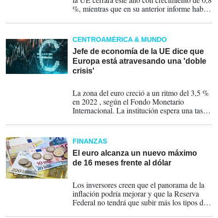
%, mientras que en su anterior informe había
proyectado un avance de 1 %.
CENTROAMÉRICA & MUNDO
Jefe de economía de la UE dice que
Europa está atravesando una 'doble
crisis'
02-09-2023
La zona del euro creció a un ritmo del 3,5 %
en 2022 , según el Fondo Monetario
Internacional. La institución espera una tasa
de crecimiento del 0,8 % para este año y del
1,4 % en 2024.
FINANZAS
El euro alcanza un nuevo máximo
de 16 meses frente al dólar
13-07-2023
Los inversores creen que el panorama de la
inflación podría mejorar y que la Reserva
Federal no tendrá que subir más los tipos de
interés de forma agresiva.