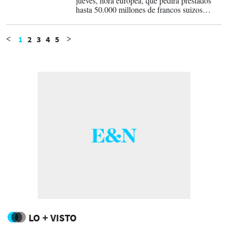
jueves, hora europea, que pedirá prestados
hasta 50.000 millones de francos suizos
(53.700 millones de dólares) del banco
central.
1
2
3
4
5
<
>
LO + VISTO