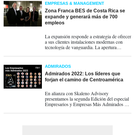
EMPRESAS & MANAGEMENT
Zona Franca BES de Costa Rica se
expande y generará más de 700
empleos
23-11-2022
La expansión responde a estrategia de ofrecer
a sus clientes instalaciones modernas con
tecnología de vanguardia. La apertura
generará más de 120 nuevos empleos
directos y 600 empleos indirectos.
ADMIRADOS
Admirados 2022: Los líderes que
forjan el camino de Centroamérica
19-10-2022
En alianza con Skaleno Advisory
presentamos la segunda Edición del especial
Empresarios y Empresas Más Admirados de
Centroamérica, una entrega que plasma el
perfil de liderazgo de los timoneles de la
región.