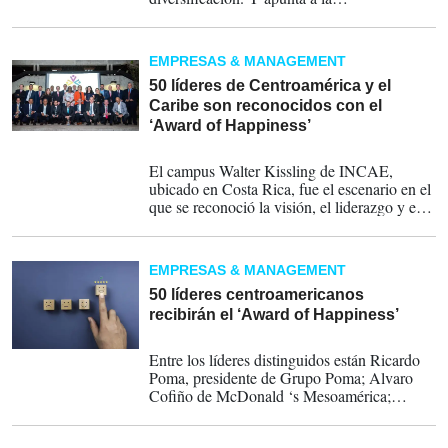
internacionalización y expansión.
EMPRESAS & MANAGEMENT
50 líderes de Centroamérica y el
Caribe son reconocidos con el
‘Award of Happiness’
27-01-2023
El campus Walter Kissling de INCAE,
ubicado en Costa Rica, fue el escenario en el
que se reconoció la visión, el liderazgo y el
impulso de acciones centradas en el bienestar
de los colaboradores que han encabezado
mujeres y hombres del mundo empresarial.
EMPRESAS & MANAGEMENT
50 líderes centroamericanos
recibirán el ‘Award of Happiness’
24-01-2023
Entre los líderes distinguidos están Ricardo
Poma, presidente de Grupo Poma; Alvaro
Cofiño de McDonald ‘s Mesoamérica;
Camilo Atala de Banco Ficohsa y Xavier
Vargas Montealegre de Cargill.