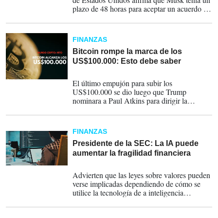
plazo de 48 horas para aceptar un acuerdo de
pago monetario o enfrentar cargos por
numerosos cargos.
FINANZAS
Bitcoin rompe la marca de los
US$100.000: Esto debe saber
04-12-2024
El último empujón para subir los
US$100.000 se dio luego que Trump
nominara a Paul Atkins para dirigir la
Comisión de Bolsa y Valores. Uno de los
que celebró este hecho fue el presidente de
El Salvador, Nayib Bukele
FINANZAS
Presidente de la SEC: La IA puede
aumentar la fragilidad financiera
17-07-2023
Advierten que las leyes sobre valores pueden
verse implicadas dependiendo de cómo se
utilice la tecnología de a inteligencia
artificial.