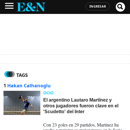
INGRESAR
TAGS
1
Hakan Calhanoglu
OCIO
El argentino Lautaro Martínez y
otros jugadores fueron clave en el
'Scudetto' del Inter
23-04-2024
Con 23 goles en 29 partidos, Martínez ha
vuelto a mejorar su mejor marca en la Serie