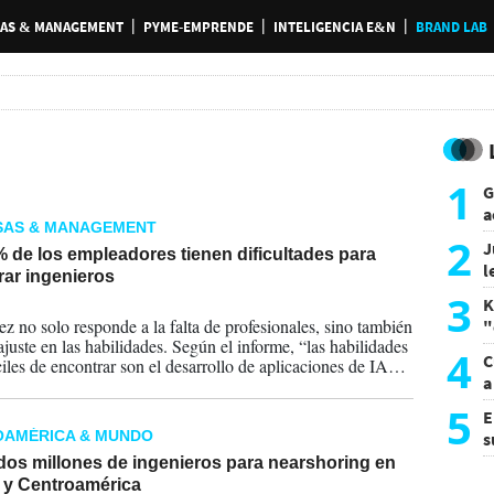
AS & MANAGEMENT
PYME-EMPRENDE
INTELIGENCIA E&N
BRAND LAB
1
G
a
SAS & MANAGEMENT
a
2
J
 de los empleadores tienen dificultades para
l
rar ingenieros
d
3
K
2026
ez no solo responde a la falta de profesionales, sino también
"
ajuste en las habilidades. Según el informe, “las habilidades
L
4
C
ciles de encontrar son el desarrollo de aplicaciones de IA
a
los conocimientos básicos de IA (30 %) y la ingeniería (26
5
E
OAMÉRICA & MUNDO
s
a
dos millones de ingenieros para nearshoring en
 y Centroamérica