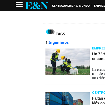
CENTROAMERICA & MUNDO
EMPRES
TAGS
1
Ingenieros
EMPRE
Un 73 %
encont
23-04-
La escas
a un des
más difí
(34 %), 
%)”.
CENTR
Faltan 
México