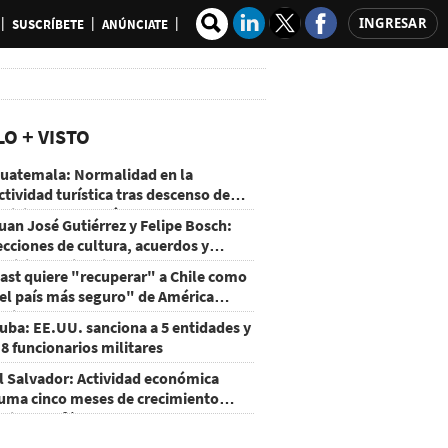
INGRESAR
SUSCRÍBETE
ANÚNCIATE
LO + VISTO
uatemala: Normalidad en la
ctividad turística tras descenso de
ctividad del volcán de Fuego
uan José Gutiérrez y Felipe Bosch:
ecciones de cultura, acuerdos y
ecisiones sin miedo
ast quiere "recuperar" a Chile como
el país más seguro" de América
atina
uba: EE.UU. sanciona a 5 entidades y
 8 funcionarios militares
l Salvador: Actividad económica
uma cinco meses de crecimiento
rriba de 4%