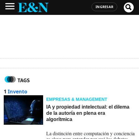
INGRESAR
TAGS
1
Invento
EMPRESAS & MANAGEMENT
IA y propiedad intelectual: el dilema
de la autoría en plena era
algorítmica
25-11-2025
La distinción entre computación y conciencia
es clave para entender por qué los debates