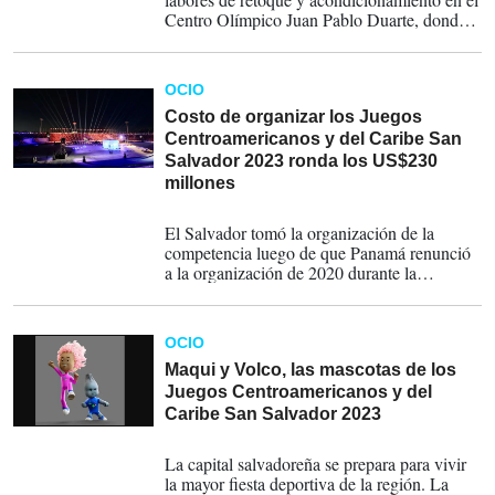
Centro Olímpico Juan Pablo Duarte, donde
se concentran varias de las principales
instalaciones que albergarán las
competencias del evento, cuyo coste ronda
OCIO
los US$150 millones.
Costo de organizar los Juegos
Centroamericanos y del Caribe San
Salvador 2023 ronda los US$230
millones
28-06-2023
El Salvador tomó la organización de la
competencia luego de que Panamá renunció
a la organización de 2020 durante la
pandemia.
OCIO
Maqui y Volco, las mascotas de los
Juegos Centroamericanos y del
Caribe San Salvador 2023
25-05-2023
La capital salvadoreña se prepara para vivir
la mayor fiesta deportiva de la región. La