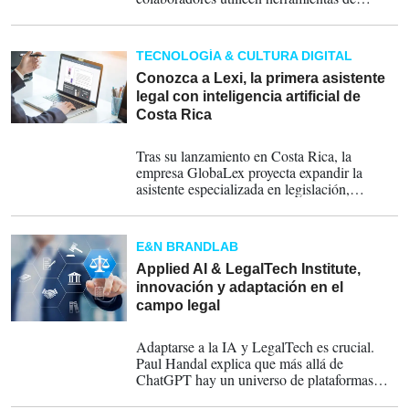
inteligencia artificial para resumir contratos,
analizar cláusulas o redactar comunicaciones
legales. Sin lineamientos claros, esto puede
TECNOLOGÍA & CULTURA DIGITAL
implicar que información sensible―
incluyendo términos comerciales, estrategias
Conozca a Lexi, la primera asistente
de negociación o datos personales―esté
legal con inteligencia artificial de
siendo compartida con terceros sin
Costa Rica
conocimiento ni control de la organización.
11-11-2025
Tras su lanzamiento en Costa Rica, la
empresa GlobaLex proyecta expandir la
asistente especializada en legislación,
jurisprudencia, cálculos y modelos de
documentos legales a Panamá en enero de
2026.
E&N BRANDLAB
Applied AI & LegalTech Institute,
innovación y adaptación en el
campo legal
09-07-2024
Adaptarse a la IA y LegalTech es crucial.
Paul Handal explica que más allá de
ChatGPT hay un universo de plataformas
que cambian el paradigma legal en el mundo.