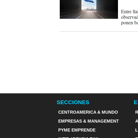
25-11-
Entre ll
observad
ponen ba
retrasos 
SECCIONES
E
CENTROAMERICA & MUNDO
R
EMPRESAS & MANAGEMENT
PYME EMPRENDE