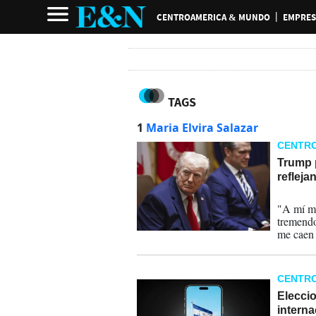
CENTROAMERICA & MUNDO
EMPRES
TAGS
1
Maria Elvira Salazar
CENTR
Trump 
refleja
28-03-
"A mí me
tremendo
me caen 
CENTR
Elecci
interna