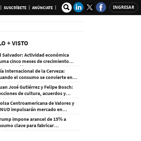
INGRESAR
SUSCRÍBETE
ANÚNCIATE
LO + VISTO
l Salvador: Actividad económica
uma cinco meses de crecimiento
rriba de 4%
ía Internacional de la Cerveza:
uando el consumo se convierte en
xperiencia
uan José Gutiérrez y Felipe Bosch:
ecciones de cultura, acuerdos y
ecisiones sin miedo
olsa Centroamericana de Valores y
NUD impulsarán mercado en
onduras
rump impone arancel de 15% a
nsumo clave para fabricar
emiconductores y paneles