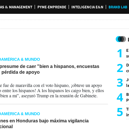
AS & MANAGEMENT
PYME-EMPRENDE
INTELIGENCIA E&N
BRAND LAB
1
E
s
OAMÉRICA & MUNDO
a
2
D
presume de caer "bien a hispanos, encuestas
c
n pérdida de apoyo
e
3
J
2026
 fue de maravilla con el voto hispano, ¡obtuve un apoyo
l
 entre los hispanos! A los hispanos les caigo bien, y ellos
d
4
B
bien a mí", aseguró Trump en la reunión de Gabinete.
P
H
5
T
OAMÉRICA & MUNDO
i
s
ones en Honduras bajo máxima vigilancia
cional