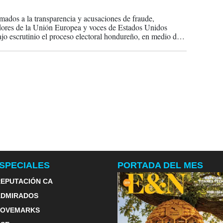
2025
amados a la transparencia y acusaciones de fraude,
ores de la Unión Europea y voces de Estados Unidos
jo escrutinio el proceso electoral hondureño, en medio de
institucionales y tensiones políticas a días de los comicios.
SPECIALES
PORTADA DEL MES
EPUTACIÓN CA
ADMIRADOS
LOVEMARKS