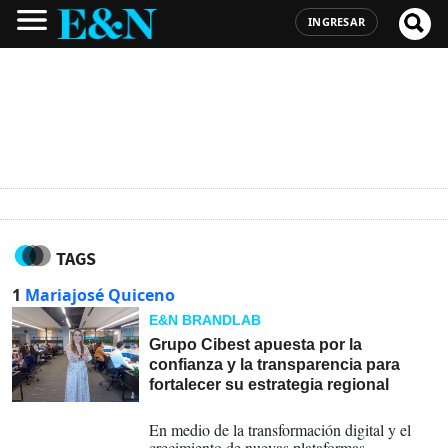
INGRESAR
TAGS
1
Mariajosé Quiceno
E&N BRANDLAB
Grupo Cibest apuesta por la
confianza y la transparencia para
fortalecer su estrategia regional
03-06-2026
En medio de la transformación digital y el
crecimiento de nuevas plataformas