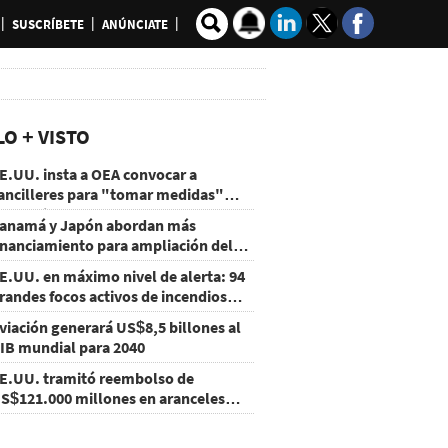
SUSCRÍBETE
ANÚNCIATE
LO + VISTO
E.UU. insta a OEA convocar a
ancilleres para "tomar medidas"
obre Nicaragua
anamá y Japón abordan más
inanciamiento para ampliación del
etro
E.UU. en máximo nivel de alerta: 94
randes focos activos de incendios
orestales
viación generará US$8,5 billones al
IB mundial para 2040
E.UU. tramitó reembolso de
S$121.000 millones en aranceles
nulados