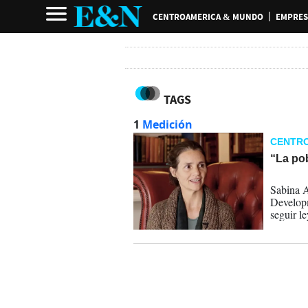
CENTROAMERICA & MUNDO
EMPRES
TAGS
1
Medición
CENTR
“La po
31-03-
Sabina A
Developm
seguir l
por qué 
Multidim
por qué 
interven