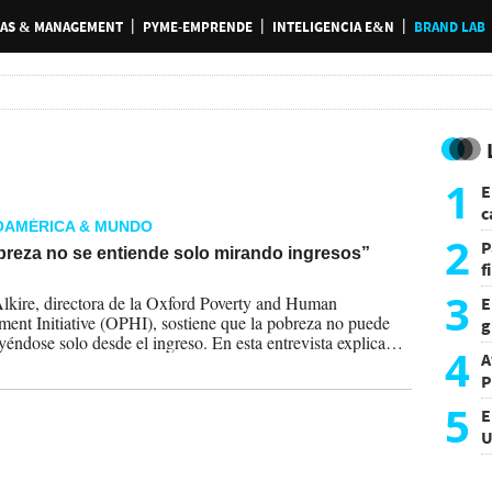
AS & MANAGEMENT
PYME-EMPRENDE
INTELIGENCIA E&N
BRAND LAB
1
E
c
OAMÉRICA & MUNDO
s
2
P
breza no se entiende solo mirando ingresos”
f
2026
m
3
lkire, directora de la Oxford Poverty and Human
E
ent Initiative (OPHI), sostiene que la pobreza no puede
g
eyéndose solo desde el ingreso. En esta entrevista explica
f
4
A
las privaciones se acumulan y cómo el Índice de Pobreza
ensional (IPM) ayuda a diseñar mejores políticas. También,
P
las empresas pueden —y deben— usar esta mirada para
5
E
ir con más impacto.
U
a