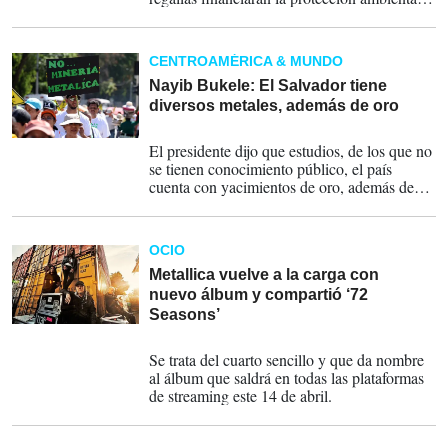
del bosque en Costa Rica.
CENTROAMÉRICA & MUNDO
Nayib Bukele: El Salvador tiene
diversos metales, además de oro
02-12-2024
El presidente dijo que estudios, de los que no
se tienen conocimiento público, el país
cuenta con yacimientos de oro, además de
metales de la cuarta y quinta "revolución
industrial", como cobalto, litio y níquel.
OCIO
Metallica vuelve a la carga con
nuevo álbum y compartió ‘72
Seasons’
01-04-2023
Se trata del cuarto sencillo y que da nombre
al álbum que saldrá en todas las plataformas
de streaming este 14 de abril.