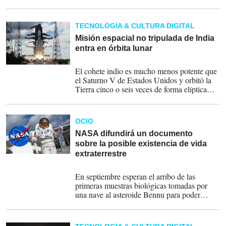
propia nave a bajo coste.
TECNOLOGÍA & CULTURA DIGITAL
Misión espacial no tripulada de India
entra en órbita lunar
07-08-2023
El cohete indio es mucho menos potente que
el Saturno V de Estados Unidos y orbitó la
Tierra cinco o seis veces de forma elíptica
para ganar velocidad, antes de ser enviada a
una trayectoria lunar de un mes de duración.
OCIO
NASA difundirá un documento
sobre la posible existencia de vida
extraterrestre
28-07-2023
En septiembre esperan el arribo de las
primeras muestras biológicas tomadas por
una nave al asteroide Bennu para poder
también observar rastros de signos de vida.