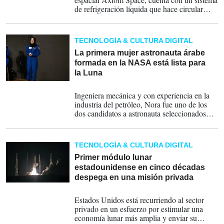
de refrigeración líquida que hace circular
agua fría a través de una red de tubos para
regular la temperatura de los astronautas.
TECNOLOGÍA & CULTURA DIGITAL
La primera mujer astronauta árabe
formada en la NASA está lista para
la Luna
07-03-2024
Ingeniera mecánica y con experiencia en la
industria del petróleo, Nora fue uno de los
dos candidatos a astronauta seleccionados
por la Agencia Espacial de Emiratos Árabes
Unidos en 2021 para ser formados en un
programa de la NASA, gracias a un plan de
TECNOLOGÍA & CULTURA DIGITAL
cooperación.
Primer módulo lunar
estadounidense en cinco décadas
despega en una misión privada
08-01-2024
Estados Unidos está recurriendo al sector
privado en un esfuerzo por estimular una
economía lunar más amplia y enviar su