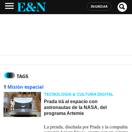
INGRESAR
TAGS
1
Misión espacial
TECNOLOGÍA & CULTURA DIGITAL
Prada irá al espacio con
astronautas de la NASA, del
programa Artemis
10-06-2026
La prenda, diseñada por Prada y la compañía
espacial Axiom Space, cuenta con un sistema