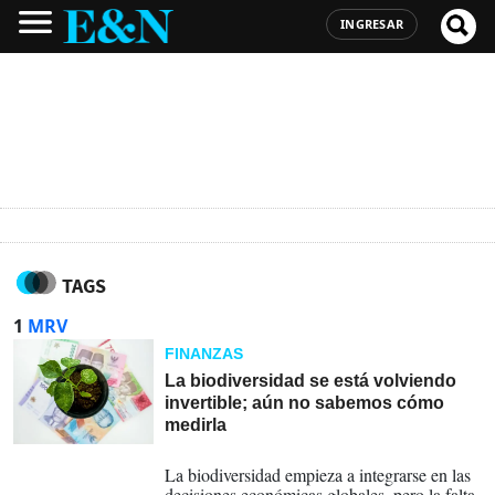
INGRESAR
TAGS
1
MRV
FINANZAS
La biodiversidad se está volviendo
invertible; aún no sabemos cómo
medirla
17-04-2026
La biodiversidad empieza a integrarse en las
decisiones económicas globales, pero la falta