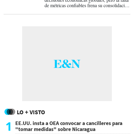
de métricas confiables frena su consolidación
como activo invertible. Sin un lenguaje
común entre ecología y finanzas, el capital
no fluye y el riesgo de
greenwashing
crece.
LO + VISTO
1
EE.UU. insta a OEA convocar a cancilleres para
"tomar medidas" sobre Nicaragua