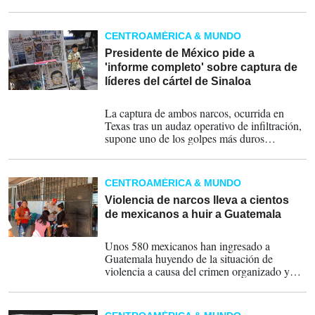
algunos mexicanos se dispersaron en casas
de amistades o familiares en otras
comunidades cerca de la frontera con
CENTROAMÉRICA & MUNDO
México.
Presidente de México pide a
'informe completo' sobre captura de
líderes del cártel de Sinaloa
26-07-2024
La captura de ambos narcos, ocurrida en
Texas tras un audaz operativo de infiltración,
supone uno de los golpes más duros
asestados a la poderosa banda criminal
originaria del estado de Sinaloa.
CENTROAMÉRICA & MUNDO
Violencia de narcos lleva a cientos
de mexicanos a huir a Guatemala
26-07-2024
Unos 580 mexicanos han ingresado a
Guatemala huyendo de la situación de
violencia a causa del crimen organizado y
narcotráfico que se vive en sus territorios.