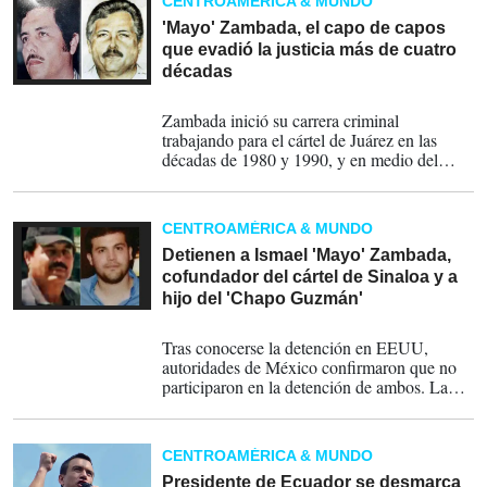
CENTROAMÉRICA & MUNDO
'Mayo' Zambada, el capo de capos
que evadió la justicia más de cuatro
décadas
26-07-2024
Zambada inició su carrera criminal
trabajando para el cártel de Juárez en las
décadas de 1980 y 1990, y en medio del
declive de otras bandas formó su propia
organización. Según el centro de
investigación Insight Crime, sobrevivió a un
CENTROAMÉRICA & MUNDO
atentando en febrero de 2017
Detienen a Ismael 'Mayo' Zambada,
cofundador del cártel de Sinaloa y a
hijo del 'Chapo Guzmán'
26-07-2024
Tras conocerse la detención en EEUU,
autoridades de México confirmaron que no
participaron en la detención de ambos. La
misma fue efectuada el jueves en Texas por
autoridades estadounidenses, informó este
viernes la secretaria de Seguridad mexicana.
CENTROAMÉRICA & MUNDO
Presidente de Ecuador se desmarca