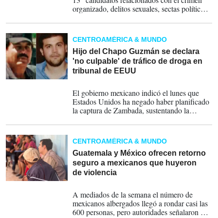
organizado, delitos sexuales, sectas político-
religiosas y otras irregularidades" en el sitio
‘Justicia en la mira’, donde resalta Silvia
Rocío Delgado, exabogada del capo Joaquín
CENTROAMÉRICA & MUNDO
‘El Chapo’ Guzmán Loera.
Hijo del Chapo Guzmán se declara
'no culpable' de tráfico de droga en
tribunal de EEUU
31-07-2024
El gobierno mexicano indicó el lunes que
Estados Unidos ha negado haber planificado
la captura de Zambada, sustentando la
versión de que fue traicionado por sus socios.
CENTROAMÉRICA & MUNDO
Guatemala y México ofrecen retorno
seguro a mexicanos que huyeron
de violencia
28-07-2024
A mediados de la semana el número de
mexicanos albergados llegó a rondar casi las
600 personas, pero autoridades señalaron que