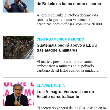
de Bukele en lucha contra el narco
13-01-2024
Al estilo de Bukele, Noboa declaró esta
semana la guerra a una veintena de
organizaciones mafiosas, con unos 20.000
miembros que siembran el terror desde el
domingo con motines carcelarios, guardias
penitenciarios tomados como rehenes por
CENTROAMÉRICA & MUNDO
presos y ataques con explosivos.
Guatemala pedirá apoyo a EEUU
tras ataque a militares
05-09-2019
El martes, presuntos narcotraficantes
emboscaron a militares en el poblado
caribeño de El Estor cuando la unidad
castrense acudía a investigar el aterrizaje de
una aeronave en una pista clandestina.
CLAVES DEL DÍA
Luis Almagro: Venezuela es un
Estado narcotraficante
16-03-2018
El secretario general de la OEA insistió en la