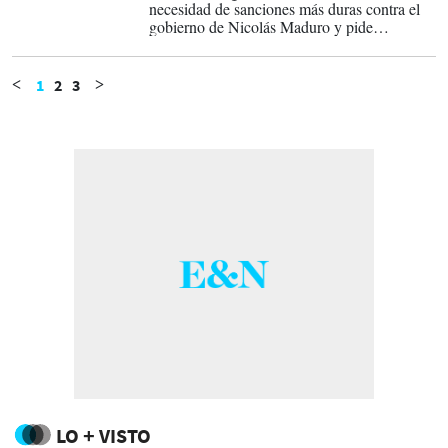
necesidad de sanciones más duras contra el
gobierno de Nicolás Maduro y pide
condenas para dirigentes y familiares del
chavismo acusados de narcotráfico.
1
2
3
<
>
LO + VISTO