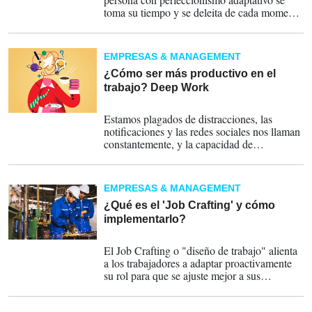
toma su tiempo y se deleita de cada momento
que compone su camino.
EMPRESAS & MANAGEMENT
¿Cómo ser más productivo en el
trabajo? Deep Work
17-06-2024
Estamos plagados de distracciones, las
notificaciones y las redes sociales nos llaman
constantemente, y la capacidad de
concentrarnos se ha convertido en un bien
preciado. Es aquí donde entra en juego el
Deep Work
EMPRESAS & MANAGEMENT
¿Qué es el 'Job Crafting' y cómo
implementarlo?
26-05-2024
El Job Crafting o "diseño de trabajo" alienta
a los trabajadores a adaptar proactivamente
su rol para que se ajuste mejor a sus
habilidades, intereses, fortalezas y objetivos
profesionales.