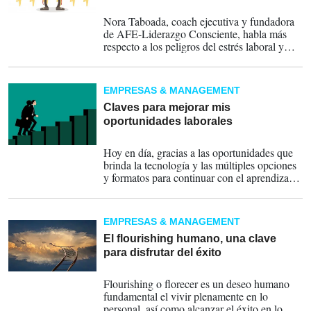
19-03-2023
Nora Taboada, coach ejecutiva y fundadora
de AFE-Liderazgo Consciente, habla más
respecto a los peligros del estrés laboral y
cómo prevenirlos.
EMPRESAS & MANAGEMENT
Claves para mejorar mis
oportunidades laborales
05-02-2023
Hoy en día, gracias a las oportunidades que
brinda la tecnología y las múltiples opciones
y formatos para continuar con el aprendizaje,
el encaminar nuestra carrera profesional para
cumplir con nuestras aspiraciones personales
es mucho más viable.
EMPRESAS & MANAGEMENT
El flourishing humano, una clave
para disfrutar del éxito
01-01-2023
Flourishing o florecer es un deseo humano
fundamental el vivir plenamente en lo
personal, así como alcanzar el éxito en lo