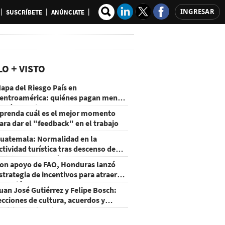
INGRESAR
SUSCRÍBETE
ANÚNCIATE
LO + VISTO
apa del Riesgo País en
entroamérica: quiénes pagan menos
 cuáles mejoraron
prenda cuál es el mejor momento
ara dar el "feedback" en el trabajo
uatemala: Normalidad en la
ctividad turística tras descenso de
ctividad del volcán de Fuego
on apoyo de FAO, Honduras lanzó
strategia de incentivos para atraer
nversión al agro
uan José Gutiérrez y Felipe Bosch:
ecciones de cultura, acuerdos y
ecisiones sin miedo