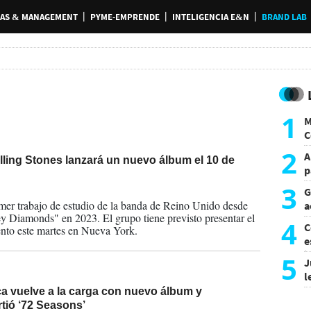
AS & MANAGEMENT
PYME-EMPRENDE
INTELIGENCIA E&N
BRAND LAB
1
M
C
y
2
A
ling Stones lanzará un nuevo álbum el 10 de
p
3
G
2026
imer trabajo de estudio de la banda de Reino Unido desde
a
 Diamonds" en 2023. El grupo tiene previsto presentar el
a
4
C
nto este martes en Nueva York.
e
i
5
J
l
d
ca vuelve a la carga con nuevo álbum y
tió ‘72 Seasons’