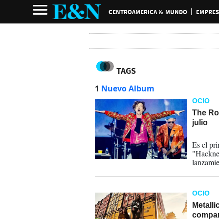
CENTROAMERICA & MUNDO
EMPRES
TAGS
1
Nuevo Album
OCIO
The Rol
julio
06-05-
Es el pr
"Hackney
lanzamie
OCIO
Metalli
compar