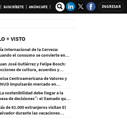
INGRESAR
SUSCRÍBETE
ANÚNCIATE
LO + VISTO
ía Internacional de la Cerveza:
uando el consumo se convierte en
xperiencia
uan José Gutiérrez y Felipe Bosch:
ecciones de cultura, acuerdos y
ecisiones sin miedo
olsa Centroamericana de Valores y
NUD impulsarán mercado en
onduras
La sostenibilidad debe llegar a la
esa de decisiones”: el llamado que
eja CentraRSE
ás de 62.000 extranjeros visitan El
alvador durante las vacaciones
gostinas