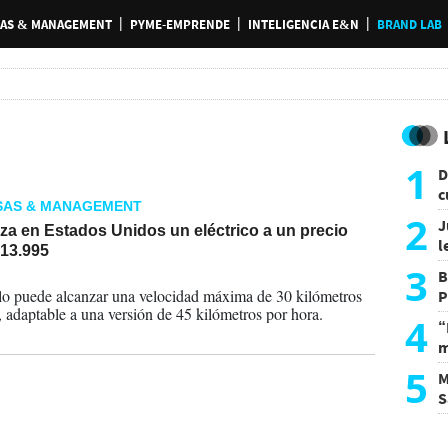
AS & MANAGEMENT
PYME-EMPRENDE
INTELIGENCIA E&N
BRAND LAB
1
D
c
SAS & MANAGEMENT
e
2
J
nza en Estados Unidos un eléctrico a un precio
l
13.995
d
3
B
2026
o puede alcanzar una velocidad máxima de 30 kilómetros
P
, adaptable a una versión de 45 kilómetros por hora.
H
4
“
m
d
5
M
S
a