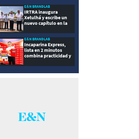
ernidad
E&N BRANDLAB
IRTRA inaugura
Xetulhá y escribe un
nuevo capítulo en la
historia de la
recreación de
Guatemala
E&N BRANDLAB
Incaparina Express,
lista en 2 minutos
combina practicidad y
nutrición