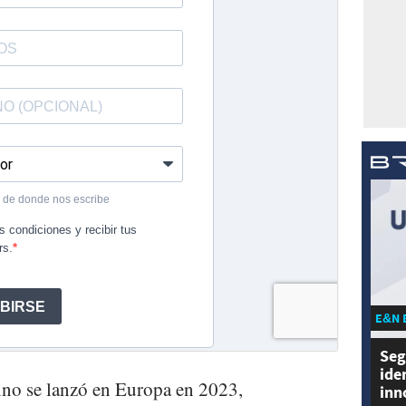
E&N 
Seg
ide
lino se lanzó en Europa en 2023,
inn