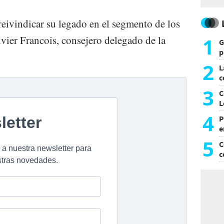
reivindicar su legado en el segmento de los
vier Francois, consejero delegado de la
1
G
p
e
2
L
c
G
3
C
L
4
P
e
p
5
C
c
c