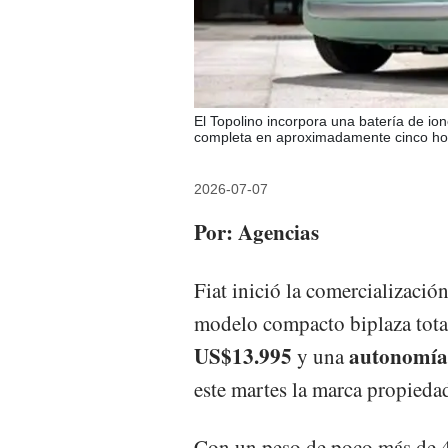
El Topolino incorpora una batería de ione
completa en aproximadamente cinco hor
2026-07-07
Por: Agencias
Fiat inició la comercializaci
modelo compacto biplaza total
US$13.995
autonomía 
y una
este martes la marca propieda
Con un peso de poco más de 