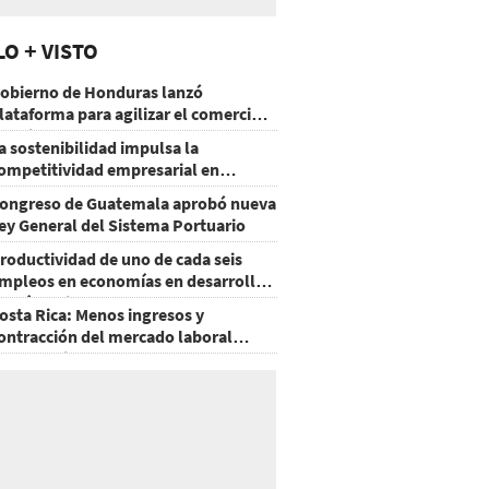
LO + VISTO
obierno de Honduras lanzó
lataforma para agilizar el comercio
xterior
a sostenibilidad impulsa la
ompetitividad empresarial en
uatemala
ongreso de Guatemala aprobó nueva
ey General del Sistema Portuario
roductividad de uno de cada seis
mpleos en economías en desarrollo
odría mejorar por la IA
osta Rica: Menos ingresos y
ontracción del mercado laboral
ausan baja del consumo