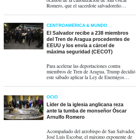
Romero, que el sacerdote salvadoreño
encarnaba la imagen del ‘buen Pastor’.
Incluso, lo usó más de una vez como ejemplo
a seguir.
CENTROAMÉRICA & MUNDO
El Salvador recibe a 238 miembros
del Tren de Aragua procedentes de
EEUU y los envía a cárcel de
máxima seguridad (CECOT)
16-03-2025
Para acelerar las deportaciones contra
miembros de Tren de Aragua, Trump decidió
este sábado aplicar la Ley de Enemigos
Extranjeros, que se remonta a 1798 y que no
había sido invocada desde la Segunda Guerra
Mundial (1939-1945).
OCIO
Líder de la iglesia anglicana reza
ante la tumba de monseñor Óscar
Arnulfo Romero
05-06-2024
Acompañado del arzobispo de San Salvador,
José Luis Escobar, el máximo exponente de