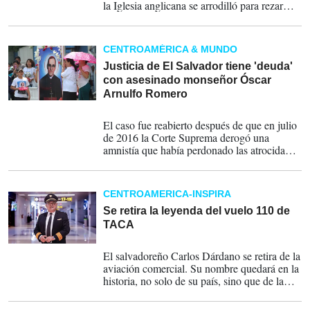
la Iglesia anglicana se arrodilló para rezar
ante un mausoleo de bronce bajo el cual
reposan los restos de Romero.
CENTROAMÉRICA & MUNDO
Justicia de El Salvador tiene 'deuda'
con asesinado monseñor Óscar
Arnulfo Romero
21-03-2024
El caso fue reabierto después de que en julio
de 2016 la Corte Suprema derogó una
amnistía que había perdonado las atrocidades
perpetradas en la guerra civil.
CENTROAMERICA-INSPIRA
Se retira la leyenda del vuelo 110 de
TACA
01-09-2023
El salvadoreño Carlos Dárdano se retira de la
aviación comercial. Su nombre quedará en la
historia, no solo de su país, sino que de la
aviación en general, luego del accidente
aéreo que se registró el 24 de mayo de 1988.