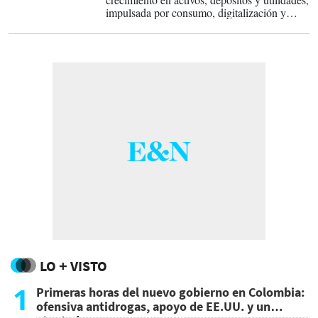
impulsada por consumo, digitalización y
expansión empresarial. Pero 2026 abre un
escenario más desafiante: inflación, petróleo
caro y tensiones geopolíticas pondrán a
prueba la resiliencia financiera de
Centroamérica.
LO + VISTO
1
Primeras horas del nuevo gobierno en Colombia:
ofensiva antidrogas, apoyo de EE.UU. y un