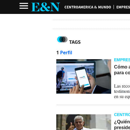
CENTROAMERICA & MUNDO
EMPRES
TAGS
1
Perfil
EMPRE
Cómo a
para c
10-04-
Las reco
testimon
en su eq
CENTR
¿Quién 
presid