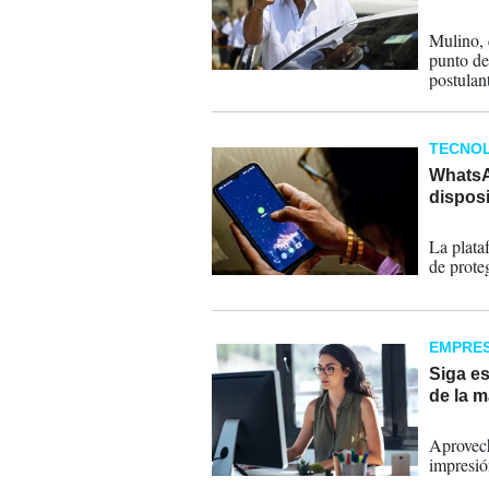
05-05-
Mulino, 
punto de
postulan
TECNOL
WhatsAp
dispos
31-10-
La plata
de proteg
EMPRE
Siga es
de la m
28-09-
Aprovech
impresió