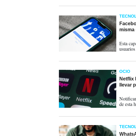
TECNOL
Faceboo
misma 
24-09-
Esta cap
usuarios
OCIO
Netflix
llevar 
13-07-
Notificar
de esta 
TECNOL
WhatsA