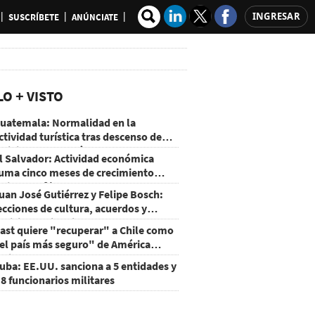
INGRESAR
SUSCRÍBETE
ANÚNCIATE
LO + VISTO
uatemala: Normalidad en la
ctividad turística tras descenso de
ctividad del volcán de Fuego
l Salvador: Actividad económica
uma cinco meses de crecimiento
rriba de 4%
uan José Gutiérrez y Felipe Bosch:
ecciones de cultura, acuerdos y
ecisiones sin miedo
ast quiere "recuperar" a Chile como
el país más seguro" de América
atina
uba: EE.UU. sanciona a 5 entidades y
 8 funcionarios militares