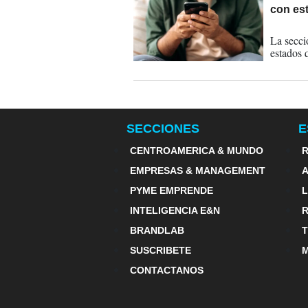
con es
15-05-
La secció
estados 
SECCIONES
E
CENTROAMERICA & MUNDO
R
EMPRESAS & MANAGEMENT
PYME EMPRENDE
INTELIGENCIA E&N
BRANDLAB
SUSCRIBETE
M
CONTACTANOS