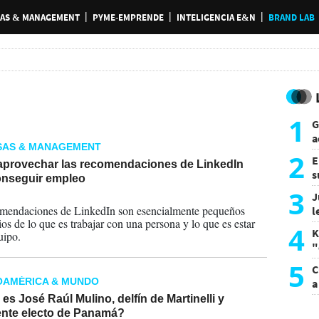
AS & MANAGEMENT
PYME-EMPRENDE
INTELIGENCIA E&N
BRAND LAB
1
G
a
SAS & MANAGEMENT
a
2
E
provechar las recomendaciones de LinkedIn
s
onseguir empleo
a
3
J
2025
mendaciones de LinkedIn son esencialmente pequeños
l
ios de lo que es trabajar con una persona y lo que es estar
d
4
K
uipo.
"
L
5
C
OAMÉRICA & MUNDO
a
es José Raúl Mulino, delfín de Martinelli y
ente electo de Panamá?