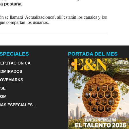
ta pestaña
2023
n se llamará ‘Actualizaciones’, allí estarán los canales y los
que compartan los usuarios.
SPECIALES
PORTADA DEL MES
EPUTACIÓN CA
ADMIRADOS
LOVEMARKS
RSE
TOM
AS ESPECIALES...