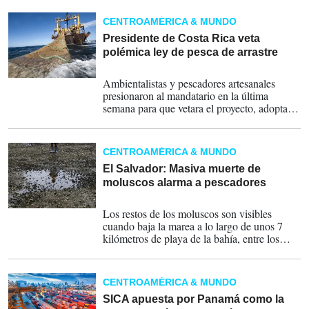
habilitador este 15 de septiembre
CENTROAMÉRICA & MUNDO
Presidente de Costa Rica veta
polémica ley de pesca de arrastre
31-10-2020
Ambientalistas y pescadores artesanales
presionaron al mandatario en la última
semana para que vetara el proyecto, adoptado
con el voto favorable de 28 de los 57
diputados. Otros 18 votaron contra y los
restantes se abstuvieron o ausentaron.
CENTROAMÉRICA & MUNDO
El Salvador: Masiva muerte de
moluscos alarma a pescadores
25-11-2019
Los restos de los moluscos son visibles
cuando baja la marea a lo largo de unos 7
kilómetros de playa de la bahía, entre los
municipios de Conchagua y La Unión. El
olor fétido de los moluscos en
descomposición delata la mortandad.
CENTROAMÉRICA & MUNDO
SICA apuesta por Panamá como la