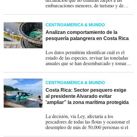
embarcaciones menores, de turismo y de
pesca que tengan como destino mar abierto y
comunidades costeras del Caribe, hasta
nuevo aviso, como una medida de seguridad
CENTROAMÉRICA & MUNDO
por la presencia del frente frío.
Analizan comportamiento de la
pesquería palangrera en Costa Rica
10-03-2023
Los datos permitirán identificar cuál es el
estado de las especies, revisar las toneladas
anuales que se han desembarcado y tomar
decisiones.
CENTROAMÉRICA & MUNDO
Costa Rica: Sector pesquero exige
al presidente Alvarado evitar
'ampliar” la zona marítima protegida
14-09-2021
La decisión, vía Ley, afectaría a los
pescadores de todas las flotas y ocasionar el
desempleo de más de 50,000 personas si el
Gobierno insiste en emitir un decreto