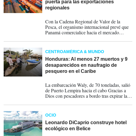
puerta para las exportaciones
regionales
14-10-2019
Con la Cadena Regional de Valor de la
Pesca, el organismo internacional prevé que
Panamá comercialice hacia el mercado
europeo los productos pesqueros y acuícolas
que lleguen desde Costa Rica y El Salvador
CENTROAMÉRICA & MUNDO
Honduras: Al menos 27 muertos y 9
desaparecidos en naufragio de
pesquero en el Caribe
05-07-2019
La embarcación Waly, de 70 toneladas, salió
de Puerto Lempira hacia el cabo Gracias a
Dios con pescadores a bordo tras expirar la
veda de la langosta. Zozobró por causas
desconocidas cerca de Cayo Gorda
OCIO
Leonardo DiCaprio construye hotel
ecológico en Belice