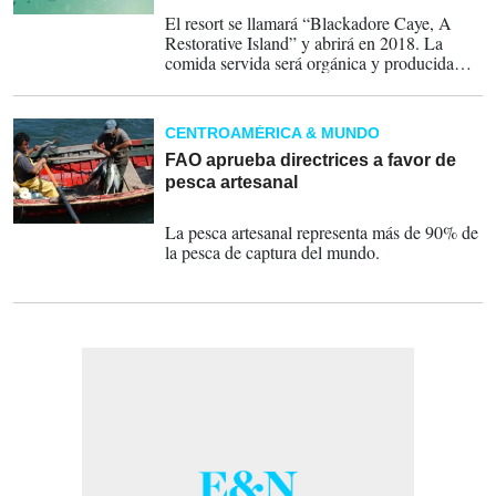
27-11-2016
El resort se llamará “Blackadore Caye, A
Restorative Island” y abrirá en 2018. La
comida servida será orgánica y producida
localmente por pescadores y cocineros de las
islas. Algunas verduras y productos también
se cultivarán en el lugar.
CENTROAMÉRICA & MUNDO
FAO aprueba directrices a favor de
pesca artesanal
11-06-2014
La pesca artesanal representa más de 90% de
la pesca de captura del mundo.