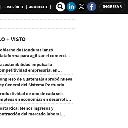
INGRESAR
SUSCRÍBETE
ANÚNCIATE
LO + VISTO
obierno de Honduras lanzó
lataforma para agilizar el comercio
xterior
a sostenibilidad impulsa la
ompetitividad empresarial en
uatemala
ongreso de Guatemala aprobó nueva
ey General del Sistema Portuario
roductividad de uno de cada seis
mpleos en economías en desarrollo
odría mejorar por la IA
osta Rica: Menos ingresos y
ontracción del mercado laboral
ausan baja del consumo