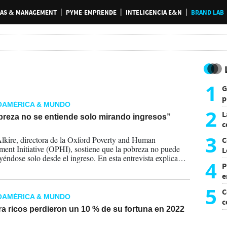
AS & MANAGEMENT
PYME-EMPRENDE
INTELIGENCIA E&N
BRAND LAB
1
G
p
OAMÉRICA & MUNDO
e
2
L
breza no se entiende solo mirando ingresos”
c
2026
G
3
lkire, directora de la Oxford Poverty and Human
C
ent Initiative (OPHI), sostiene que la pobreza no puede
L
eyéndose solo desde el ingreso. En esta entrevista explica
4
P
las privaciones se acumulan y cómo el Índice de Pobreza
ensional (IPM) ayuda a diseñar mejores políticas. También,
e
las empresas pueden —y deben— usar esta mirada para
p
5
C
ir con más impacto.
OAMÉRICA & MUNDO
c
ra ricos perdieron un 10 % de su fortuna en 2022
c
2023