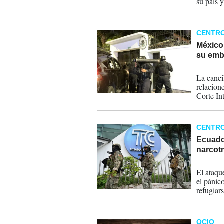
su país 
CENTR
México
su emb
06-04-
La canci
relacione
Corte In
CENTR
Ecuador
narcotr
10-01-
El ataqu
el pánic
refugiars
OCIO