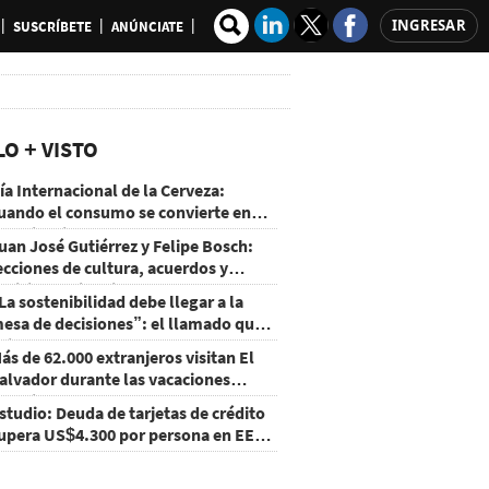
INGRESAR
SUSCRÍBETE
ANÚNCIATE
LO + VISTO
ía Internacional de la Cerveza:
uando el consumo se convierte en
xperiencia
uan José Gutiérrez y Felipe Bosch:
ecciones de cultura, acuerdos y
ecisiones sin miedo
La sostenibilidad debe llegar a la
esa de decisiones”: el llamado que
eja CentraRSE
ás de 62.000 extranjeros visitan El
alvador durante las vacaciones
gostinas
studio: Deuda de tarjetas de crédito
upera US$4.300 por persona en EE.
U.