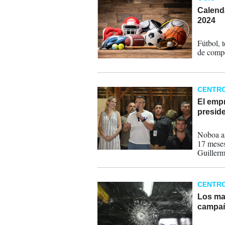
Calenda
2024
18-12-
Fútbol, t
de compe
CENTR
El emp
presid
16-10-
Noboa as
17 meses
Guillerm
Congreso
destituci
CENTR
Los ma
campañ
26-08-