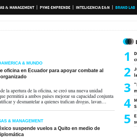
AS & MANAGEMENT
PYME-EMPRENDE
INTELIGENCIA E&N
BRAND LAB
1
D
c
OAMÉRICA & MUNDO
e
2
J
e oficina en Ecuador para apoyar combate al
l
 organizado
d
3
“
2026
e la apertura de la oficina, se creó una nueva unidad
m
 que permitirá a ambos países mejorar su capacidad conjunta
d
4
M
ntificar y desmantelar a quienes trafican drogas, lavan
S
contrabandean armas, y financian el terrorismo.
a
5
E
SAS & MANAGEMENT
s
U
xico suspende vuelos a Quito en medio de
diplomática