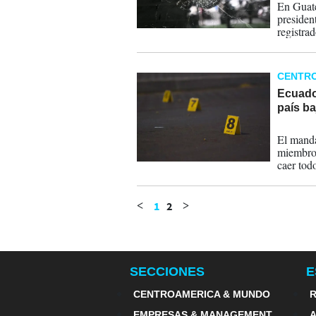
En Guate
presiden
registra
presiden
CENTR
Ecuador
país b
10-08-
El manda
miembros
caer todo
1
2
<
>
SECCIONES
E
CENTROAMERICA & MUNDO
R
EMPRESAS & MANAGEMENT