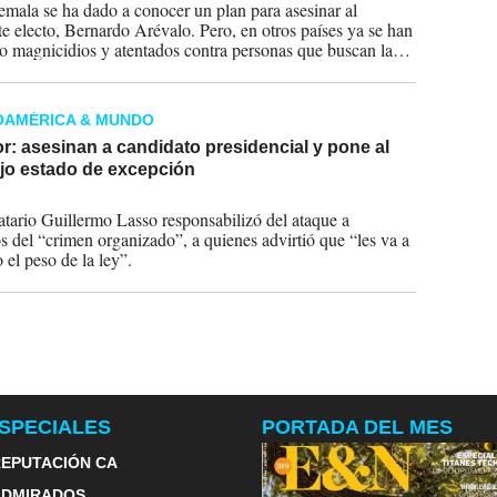
mala se ha dado a conocer un plan para asesinar al
te electo, Bernardo Arévalo. Pero, en otros países ya se han
do magnicidios y atentados contra personas que buscan la
cia.
OAMÉRICA & MUNDO
: asesinan a candidato presidencial y pone al
ajo estado de excepción
2023
tario Guillermo Lasso responsabilizó del ataque a
 del “crimen organizado”, a quienes advirtió que “les va a
 el peso de la ley”.
SPECIALES
PORTADA DEL MES
EPUTACIÓN CA
ADMIRADOS