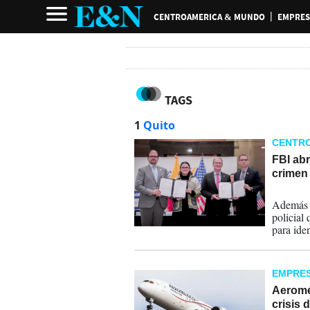
CENTROAMERICA & MUNDO
EMPRES
TAGS
1
Quito
CENTR
FBI abr
crimen
12-03-
Además d
policial
para ide
dinero, 
EMPRE
Aeromé
crisis 