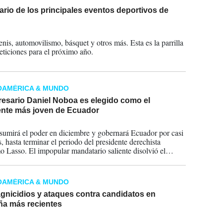
rio de los principales eventos deportivos de
2023
enis, automovilismo, básquet y otros más. Esta es la parrilla
ticiones para el próximo año.
OAMÉRICA & MUNDO
resario Daniel Noboa es elegido como el
ente más joven de Ecuador
2023
umirá el poder en diciembre y gobernará Ecuador por casi
, hasta terminar el periodo del presidente derechista
o Lasso. El impopular mandatario saliente disolvió el
 y llamó a comicios anticipados para esquivar la
ón en un juicio político por corrupción.
OAMÉRICA & MUNDO
gnicidios y ataques contra candidatos en
a más recientes
2023