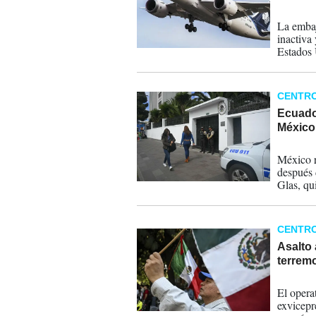
27-05-
La embaj
inactiva
Estados 
CENTR
Ecuador
México
08-04-
México r
después 
Glas, qu
CENTR
Asalto
terrem
07-04-
El opera
exvicepr