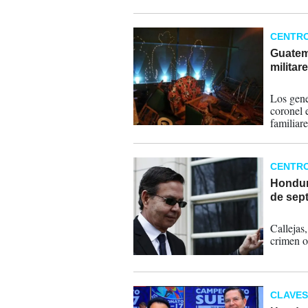
CENTR
Guatem
militar
26-11-
Los gene
coronel 
familiar
indígena
los más 
CENTR
Hondura
de sep
27-03-
Callejas
crimen o
CLAVES