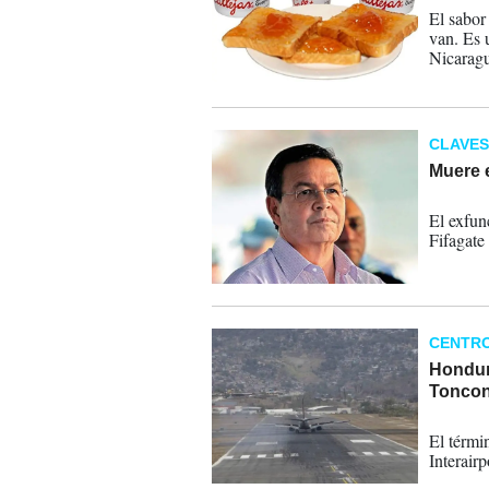
El sabor
van. Es 
Nicaragu
CLAVES
Muere e
04-04-
El exfun
Fifagate
CENTR
Hondura
Toncon
07-12-
El térmi
Interair