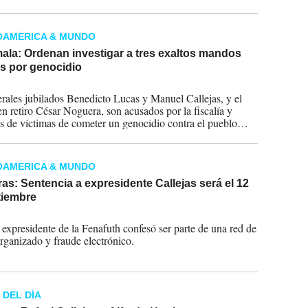
OAMÉRICA & MUNDO
ala: Ordenan investigar a tres exaltos mandos
es por genocidio
2019
rales jubilados Benedicto Lucas y Manuel Callejas, y el
en retiro César Noguera, son acusados por la fiscalía y
es de víctimas de cometer un genocidio contra el pueblo
 maya-ixil en el norteño departamento de Quiché, uno de
golpeados por la guerra civil.
OAMÉRICA & MUNDO
s: Sentencia a expresidente Callejas será el 12
tiembre
2018
, expresidente de la Fenafuth confesó ser parte de una red de
rganizado y fraude electrónico.
 DEL DÍA