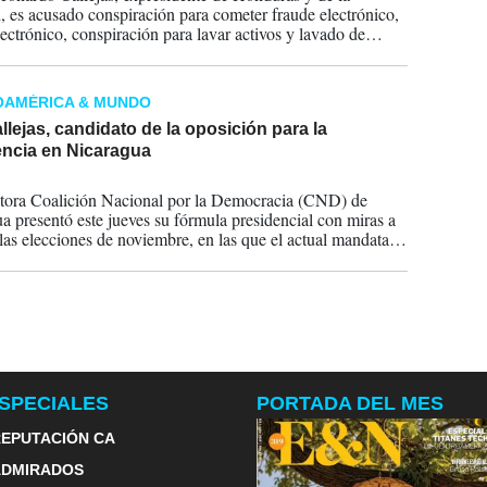
, es acusado conspiración para cometer fraude electrónico,
lectrónico, conspiración para lavar activos y lavado de
OAMÉRICA & MUNDO
llejas, candidato de la oposición para la
encia en Nicaragua
2016
tora Coalición Nacional por la Democracia (CND) de
a presentó este jueves su fórmula presidencial con miras a
 las elecciones de noviembre, en las que el actual mandatario
ista, Daniel Ortega, será muy probablemente candidato a la
ón.
SPECIALES
PORTADA DEL MES
EPUTACIÓN CA
ADMIRADOS