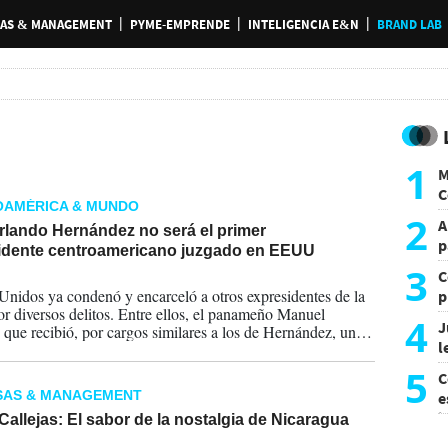
AS & MANAGEMENT
PYME-EMPRENDE
INTELIGENCIA E&N
BRAND LAB
1
M
C
OAMÉRICA & MUNDO
y
2
A
rlando Hernández no será el primer
p
idente centroamericano juzgado en EEUU
3
C
2024
Unidos ya condenó y encarceló a otros expresidentes de la
p
or diversos delitos. Entre ellos, el panameño Manuel
c
4
J
 que recibió, por cargos similares a los de Hernández, una
l
a de 40 años de cárcel. Juan Orlando Hernández podría
una cadena perpetua más 30 años.
d
5
C
SAS & MANAGEMENT
e
i
Callejas: El sabor de la nostalgia de Nicaragua
2021