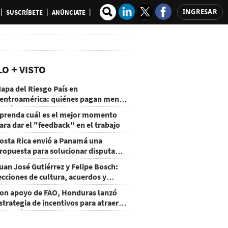
INGRESAR
SUSCRÍBETE
ANÚNCIATE
LO + VISTO
apa del Riesgo País en
entroamérica: quiénes pagan menos
 cuáles mejoraron
prenda cuál es el mejor momento
ara dar el "feedback" en el trabajo
osta Rica envió a Panamá una
ropuesta para solucionar disputa
omercial
uan José Gutiérrez y Felipe Bosch:
ecciones de cultura, acuerdos y
ecisiones sin miedo
on apoyo de FAO, Honduras lanzó
strategia de incentivos para atraer
nversión al agro