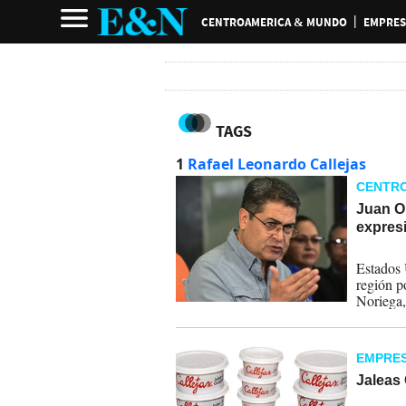
CENTROAMERICA & MUNDO
EMPRES
TAGS
1
Rafael Leonardo Callejas
CENTR
Juan O
expres
19-02-
Estados 
región p
Noriega,
sentenci
recibir 
EMPRE
Jaleas 
03-01-