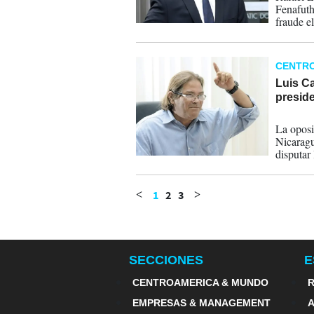
Fenafuth
fraude e
activos.
CENTR
Luis Ca
presid
03-06-
La oposi
Nicaragu
disputar
izquierd
reelecci
1
2
3
<
>
SECCIONES
E
CENTROAMERICA & MUNDO
R
EMPRESAS & MANAGEMENT