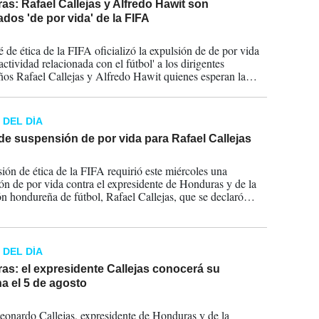
s: Rafael Callejas y Alfredo Hawit son
dos 'de por vida' de la FIFA
2016
é de ética de la FIFA oficializó la expulsión de de por vida
actividad relacionada con el fútbol' a los dirigentes
os Rafael Callejas y Alfredo Hawit quienes esperan la
a en Estados Unidos por cargos de corrupción en el
 DEL DÍA
de suspensión de por vida para Rafael Callejas
2016
ión de ética de la FIFA requirió este miércoles una
ón de por vida contra el expresidente de Honduras y de la
ón hondureña de fútbol, Rafael Callejas, que se declaró
 en marzo de conspiración con fines de fraude y de crimen
do por la justicia estadounidense.
 DEL DÍA
as: el expresidente Callejas conocerá su
a el 5 de agosto
2016
eonardo Callejas, expresidente de Honduras y de la