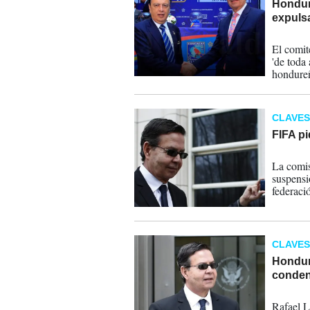
Hondura
expulsa
19-12-
El comit
'de toda 
hondureñ
sentenci
Fifagate.
CLAVES
FIFA pi
09-11-
La comis
suspensi
federaci
culpable
organiza
CLAVES
Hondur
conden
01-08-
Rafael L