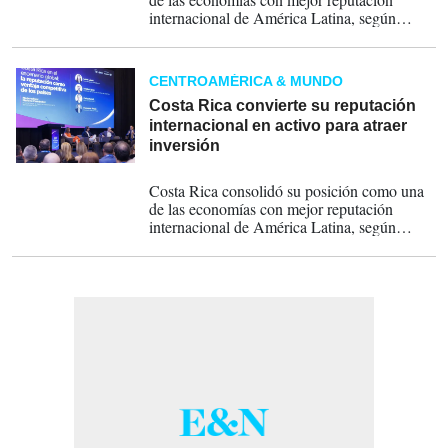
internacional de América Latina, según
RepCore® Nations 2026. El estudio destaca
atributos como sostenibilidad, calidad de
vida, institucionalidad y responsabilidad,
CENTROAMÉRICA & MUNDO
factores que cada vez pesan más en las
decisiones de inversión, localización
Costa Rica convierte su reputación
empresarial y atracción de talento global.
internacional en activo para atraer
inversión
26-06-2026
Costa Rica consolidó su posición como una
de las economías con mejor reputación
internacional de América Latina, según
RepCore® Nations 2026. El estudio destaca
atributos como sostenibilidad, calidad de
vida, institucionalidad y responsabilidad,
factores que cada vez pesan más en las
decisiones de inversión, localización
empresarial y atracción de talento global.