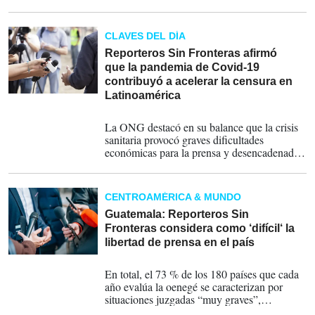
CLAVES DEL DÍA
Reporteros Sin Fronteras afirmó
que la pandemia de Covid-19
contribuyó a acelerar la censura en
Latinoamérica
03-05-2022
La ONG destacó en su balance que la crisis
sanitaria provocó graves dificultades
económicas para la prensa y desencadenado
importantes problemas en el acceso a la
información
CENTROAMÉRICA & MUNDO
Guatemala: Reporteros Sin
Fronteras considera como ‘difícil‘ la
libertad de prensa en el país
03-05-2022
En total, el 73 % de los 180 países que cada
año evalúa la oenegé se caracterizan por
situaciones juzgadas “muy graves”,
“difíciles” o “problemáticas” respecto a la