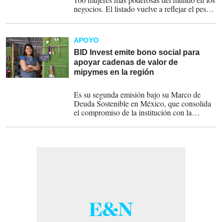
negocios. El listado vuelve a reflejar el peso
dominante de Estados Unidos en el liderazgo
corporativo global, pero también exhibe el
avance de ejecutivas iberoamericanas que
APOYO
ganan influencia en banca, tecnología, retail
y salud.
BID Invest emite bono social para
apoyar cadenas de valor de
mipymes en la región
05-09-2022
Es su segunda emisión bajo su Marco de
Deuda Sostenible en México, que consolida
el compromiso de la institución con la
agenda social y el apoyo a las mipymes en la
región.