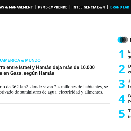
AS & MANAGEMENT
PYME-EMPRENDE
INTELIGENCIA E&N
BRAND LAB
1
E
s
OAMÉRICA & MUNDO
a
2
D
ra entre Israel y Hamás deja más de 10.000
c
s en Gaza, según Hamás
e
3
J
2023
torio de 362 km2, donde viven 2,4 millones de habitantes, se
l
 privado de suministros de agua, electricidad y alimentos.
d
4
B
P
H
5
T
i
s