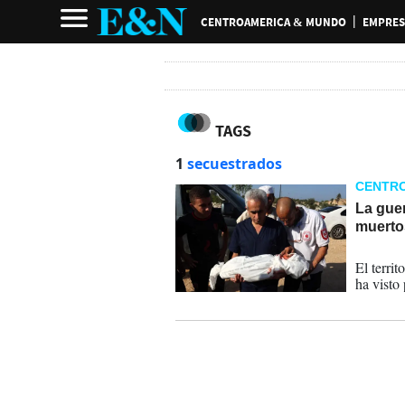
CENTROAMERICA & MUNDO
EMPRES
TAGS
1
secuestrados
CENTR
La guer
muerto
06-11-
El terri
ha visto