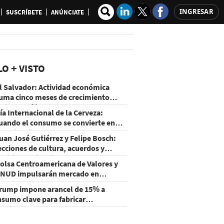
INGRESAR
SUSCRÍBETE
ANÚNCIATE
LO + VISTO
l Salvador: Actividad económica
uma cinco meses de crecimiento
rriba de 4%
ía Internacional de la Cerveza:
uando el consumo se convierte en
xperiencia
uan José Gutiérrez y Felipe Bosch:
ecciones de cultura, acuerdos y
ecisiones sin miedo
olsa Centroamericana de Valores y
NUD impulsarán mercado en
onduras
rump impone arancel de 15% a
nsumo clave para fabricar
emiconductores y paneles