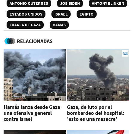
ANTONIO GUTERRES
JOE BIDEN
ANTONY BLINKEN
ESTADOS UNIDOS
ISRAEL
EGIPTO
FRANJA DE GAZA
HAMAS
RELACIONADAS
Hamás lanza desde Gaza
Gaza, de luto por el
una ofensiva general
bombardeo del hospital:
contra Israel
'esto es una masacre'