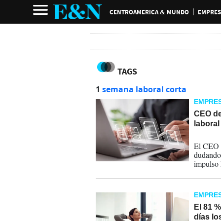
CENTROAMERICA & MUNDO
EMPRES
TAGS
1
semana laboral corta
EMPRE
CEO de
laboral
03-03-
El CEO d
dudando e
impulso 
ganador 
EMPRE
El 81 %
días lo