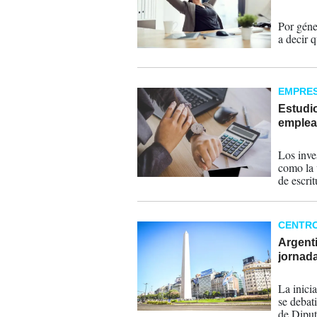
12-08-
Por géne
a decir 
EMPRE
Estudi
emplea
09-08-
Los inve
como la 
de escrit
CENTR
Argent
jornada
04-05-
La inici
se debat
de Diput