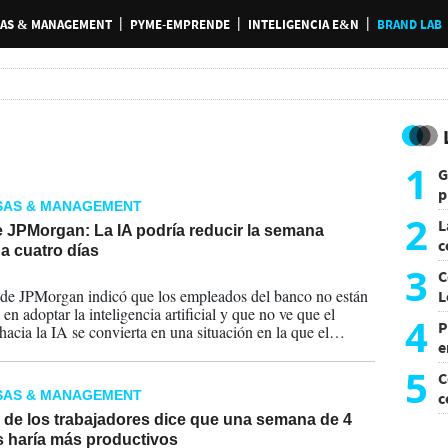
AS & MANAGEMENT
PYME-EMPRENDE
INTELIGENCIA E&N
BRAND LAB
1
G
p
SAS & MANAGEMENT
e
2
L
 JPMorgan: La IA podría reducir la semana
c
 a cuatro días
G
3
C
2026
e JPMorgan indicó que los empleados del banco no están
L
n adoptar la inteligencia artificial y que no ve que el
4
P
hacia la IA se convierta en una situación en la que el
e
se lo lleva todo.
p
5
C
SAS & MANAGEMENT
c
c
 de los trabajadores dice que una semana de 4
s haría más productivos