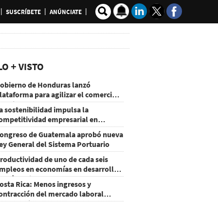
SUSCRÍBETE
ANÚNCIATE
LO + VISTO
obierno de Honduras lanzó
lataforma para agilizar el comercio
xterior
a sostenibilidad impulsa la
ompetitividad empresarial en
uatemala
ongreso de Guatemala aprobó nueva
ey General del Sistema Portuario
roductividad de uno de cada seis
mpleos en economías en desarrollo
odría mejorar por la IA
osta Rica: Menos ingresos y
ontracción del mercado laboral
ausan baja del consumo