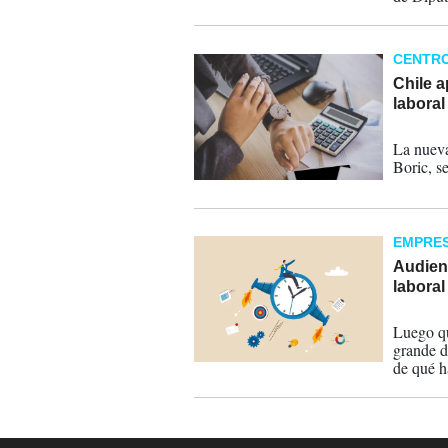
CENTR
Chile a
laboral
11-04-
La nueva
Boric, s
EMPRE
Audien
laboral
27-02-
Luego qu
grande d
de qué h