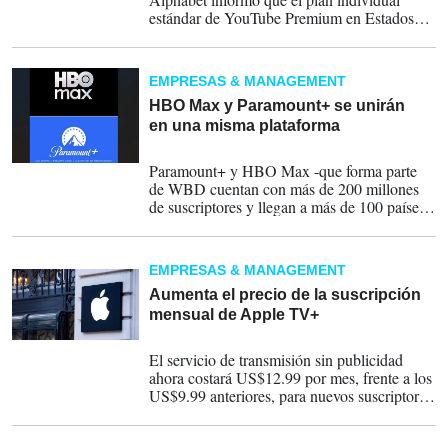
estándar de YouTube Premium en Estados
Unidos ahora costará US$15.99 al mes,
frente a los US$13.99, mientras que el plan
familiar aumenta en US$4 hasta los
EMPRESAS & MANAGEMENT
US$26.99 mensuales.
HBO Max y Paramount+ se unirán
en una misma plataforma
03-03-2026
Paramount+ y HBO Max -que forma parte
de WBD cuentan con más de 200 millones
de suscriptores y llegan a más de 100 países
y territorios.
EMPRESAS & MANAGEMENT
Aumenta el precio de la suscripción
mensual de Apple TV+
22-08-2025
El servicio de transmisión sin publicidad
ahora costará US$12.99 por mes, frente a los
US$9.99 anteriores, para nuevos suscriptores
en los Estados Unidos y mercados
internacionales seleccionados, dijo Apple en