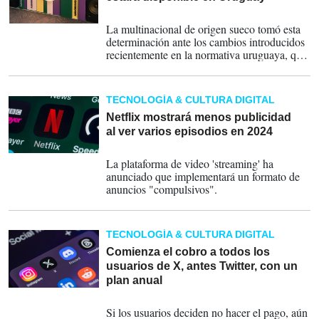
21-11-2023
La multinacional de origen sueco tomó esta
determinación ante los cambios introducidos
recientemente en la normativa uruguaya, que
habilitarían a los artistas a reclamar a las
plataformas una retribución por la
reproducción de su obra.
TECNOLOGÍA & CULTURA DIGITAL
Netflix mostrará menos publicidad
al ver varios episodios en 2024
01-11-2023
La plataforma de video 'streaming' ha
anunciado que implementará un formato de
anuncios "compulsivos".
TECNOLOGÍA & CULTURA DIGITAL
Comienza el cobro a todos los
usuarios de X, antes Twitter, con un
plan anual
18-10-2023
Si los usuarios deciden no hacer el pago, aún