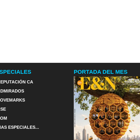
SPECIALES
PORTADA DEL MES
EPUTACIÓN CA
ADMIRADOS
LOVEMARKS
RSE
TOM
AS ESPECIALES...