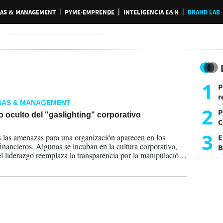
AS & MANAGEMENT
PYME-EMPRENDE
INTELIGENCIA E&N
BRAND LAB
1
P
r
SAS & MANAGEMENT
d
2
P
o oculto del "gaslighting" corporativo
C
2026
d
3
 las amenazas para una organización aparecen en los
E
financieros. Algunas se incuban en la cultura corporativa,
B
l liderazgo reemplaza la transparencia por la manipulación.
F
hting corporativo no sólo deteriora la confianza y el
so de los equipos: también puede afectar la toma de
es, la gobernanza y, en última instancia, el desempeño del