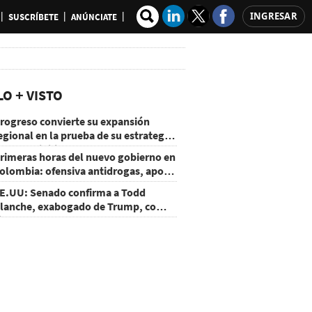
INGRESAR
SUSCRÍBETE
ANÚNCIATE
LO + VISTO
rogreso convierte su expansión
egional en la prueba de su estrategia
e sostenibilidad
rimeras horas del nuevo gobierno en
olombia: ofensiva antidrogas, apoyo
e EE.UU. y un atentado
E.UU: Senado confirma a Todd
lanche, exabogado de Trump, como
iscal General