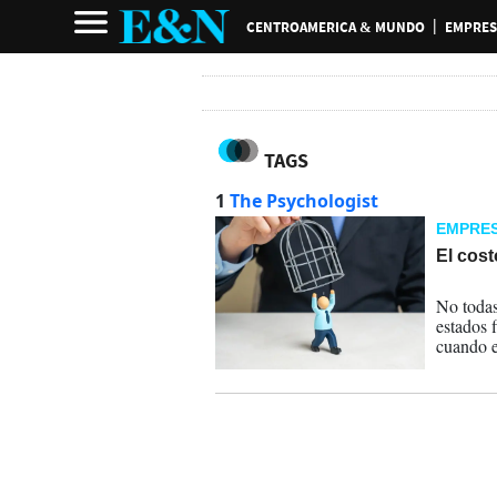
CENTROAMERICA & MUNDO
EMPRES
TAGS
1
The Psychologist
EMPRE
El cost
07-07-
No todas
estados 
cuando e
El gaslig
compromi
decision
negocio.