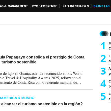
AS & MANAGEMENT
PYME-EMPRENDE
INTELIGENCIA E&N
BRAND LAB
1
M
C
y
2
E
ula Papagayo consolida el prestigio de Costa
c
 turismo sostenible
s
3
A
2025
no de lujo en Guanacaste fue reconocido en los World
p
ble Travel & Hospitality Awards 2025, reforzando el
4
C
amiento de Costa Rica como referente mundial de
p
lidad.
c
5
C
OAMÉRICA & MUNDO
e
i
lcanzar el turismo sostenible en la región?
2024