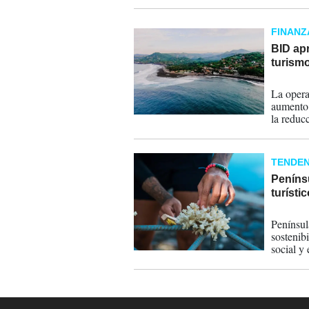
FINANZ
BID ap
turismo
28-09-
La opera
aumento 
la reduc
TENDEN
Peníns
turísti
08-08-
Penínsul
sostenib
social y