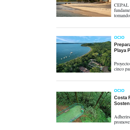
CEPAL pr
fundamen
tomando 
OCIO
Prepar
Playa 
04-06-
Proyecto
cinco pa
OCIO
Costa 
Sosten
03-11-
Adherirse
promover