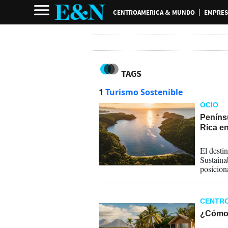
CENTROAMERICA & MUNDO
EMPRES
TAGS
1
Turismo Sostenible
OCIO
Peníns
Rica en
20-11-
El desti
Sustaina
posicion
sostenibi
CENTR
¿Cómo a
24-07-