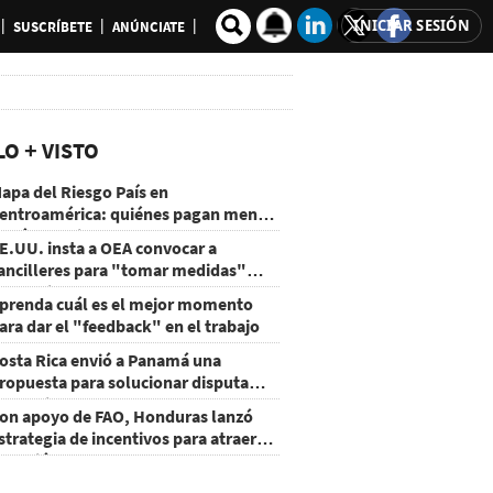
INICIAR SESIÓN
SUSCRÍBETE
ANÚNCIATE
LO + VISTO
apa del Riesgo País en
entroamérica: quiénes pagan menos
 cuáles mejoraron
E.UU. insta a OEA convocar a
ancilleres para "tomar medidas"
obre Nicaragua
prenda cuál es el mejor momento
ara dar el "feedback" en el trabajo
osta Rica envió a Panamá una
ropuesta para solucionar disputa
omercial
on apoyo de FAO, Honduras lanzó
strategia de incentivos para atraer
nversión al agro