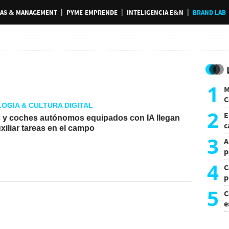
AS & MANAGEMENT
PYME-EMPRENDE
INTELIGENCIA E&N
BRAND LAB
1
M
C
OGÍA & CULTURA DIGITAL
y
2
E
 y coches autónomos equipados con IA llegan
c
xiliar tareas en el campo
s
3
A
2026
p
4
C
p
c
5
C
e
i