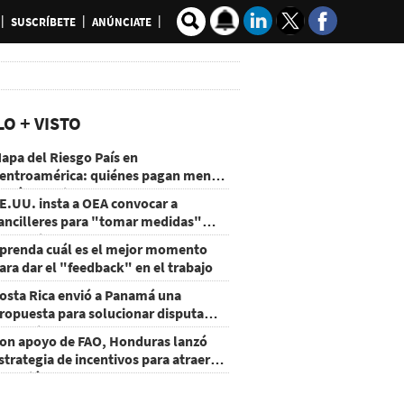
SUSCRÍBETE
ANÚNCIATE
LO + VISTO
apa del Riesgo País en
entroamérica: quiénes pagan menos
 cuáles mejoraron
E.UU. insta a OEA convocar a
ancilleres para "tomar medidas"
obre Nicaragua
prenda cuál es el mejor momento
ara dar el "feedback" en el trabajo
osta Rica envió a Panamá una
ropuesta para solucionar disputa
omercial
on apoyo de FAO, Honduras lanzó
strategia de incentivos para atraer
nversión al agro