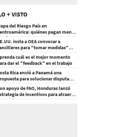
LO + VISTO
apa del Riesgo País en
entroamérica: quiénes pagan menos
 cuáles mejoraron
E.UU. insta a OEA convocar a
ancilleres para "tomar medidas"
obre Nicaragua
prenda cuál es el mejor momento
ara dar el "feedback" en el trabajo
osta Rica envió a Panamá una
ropuesta para solucionar disputa
omercial
on apoyo de FAO, Honduras lanzó
strategia de incentivos para atraer
nversión al agro