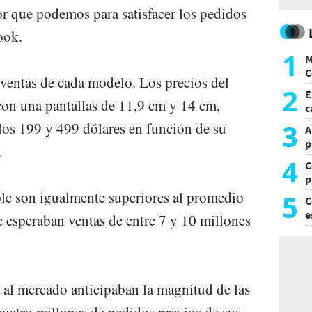
r que podemos para satisfacer los pedidos
ook.
1
M
C
 ventas de cada modelo. Los precios del
y
2
E
con una pantallas de 11,9 cm y 14 cm,
c
s
3
 los 199 y 499 dólares en función de su
A
p
.
4
C
p
c
le son igualmente superiores al promedio
5
C
e
e esperaban ventas de entre 7 y 10 millones
i
a al mercado anticipaban la magnitud de las