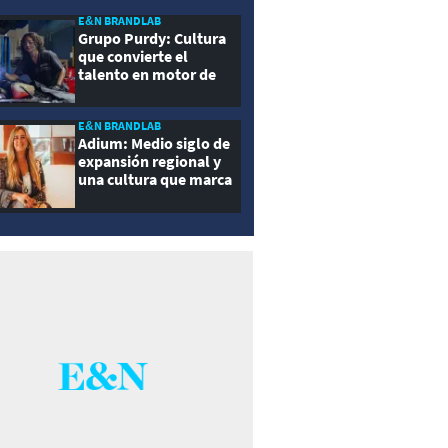
E&N BRANDLAB
Grupo Purdy: Cultura
que convierte el
talento en motor de
crecimiento
E&N BRANDLAB
Adium: Medio siglo de
expansión regional y
una cultura que marca
la diferencia