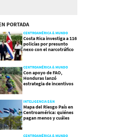
EN PORTADA
CENTROAMÉRICA & MUNDO
Costa Rica investiga a 116
policías por presunto
nexo con el narcotráfico
CENTROAMÉRICA & MUNDO
Con apoyo de FAO,
Honduras lanzó
estrategia de incentivos
para atraer inversión al
agro
INTELIGENCIA E&N
Mapa del Riesgo País en
Centroamérica: quiénes
pagan menos y cuáles
mejoraron
CENTROAMÉRICA & MUNDO