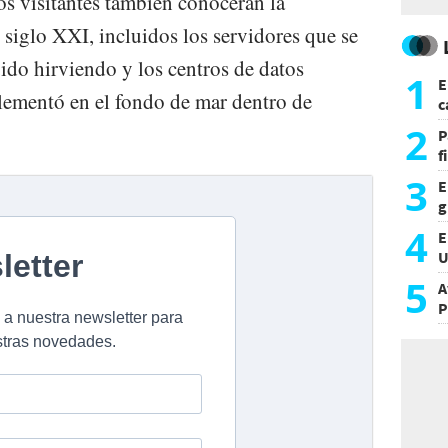
los visitantes también conocerán la
 siglo XXI, incluidos los servidores que se
ido hirviendo y los centros de datos
1
E
ementó en el fondo de mar dentro de
c
s
2
P
f
m
3
E
g
f
4
E
U
a
5
A
P