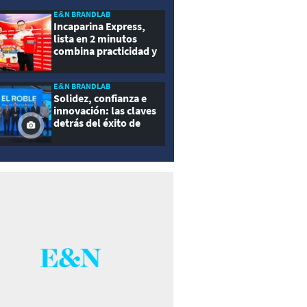
E&N BRANDLAB
Incaparina Express,
lista en 2 minutos
combina practicidad y
nutrición
E&N BRANDLAB
Solidez, confianza e
innovación: las claves
detrás del éxito de
Seguros El Roble