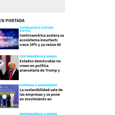
EN PORTADA
TECNOLOGÍA & CULTURA
DIGITAL
Centroamérica acelera su
ecosistema insurtech:
crece 29% y ya reúne 40
empresas
CENTROAMÉRICA & MUNDO
Estados demócratas no
creen en política
arancelaria de Trump y
demandan a gobierno
EMPRESAS & MANAGEMENT
La sostenibilidad sale de
las empresas y se pone
en movimiento en
Guatemala
CENTROAMÉRICA & MUNDO