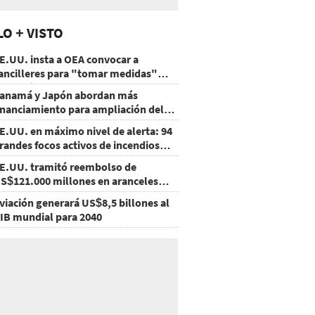
LO + VISTO
E.UU. insta a OEA convocar a
ancilleres para "tomar medidas"
obre Nicaragua
anamá y Japón abordan más
inanciamiento para ampliación del
etro
E.UU. en máximo nivel de alerta: 94
randes focos activos de incendios
orestales
E.UU. tramitó reembolso de
S$121.000 millones en aranceles
nulados
viación generará US$8,5 billones al
IB mundial para 2040