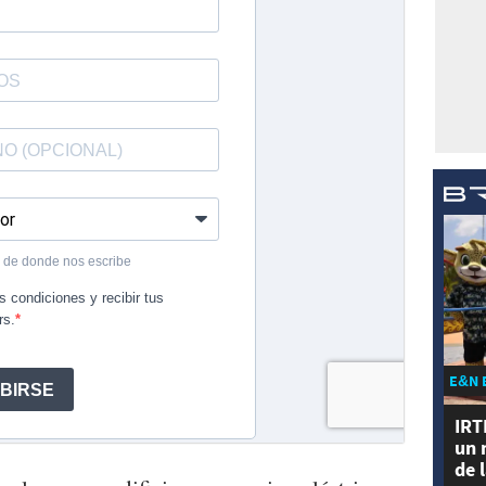
E&N 
IRT
un 
de 