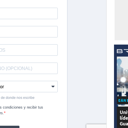
E&N 
Uni
líd
Gua