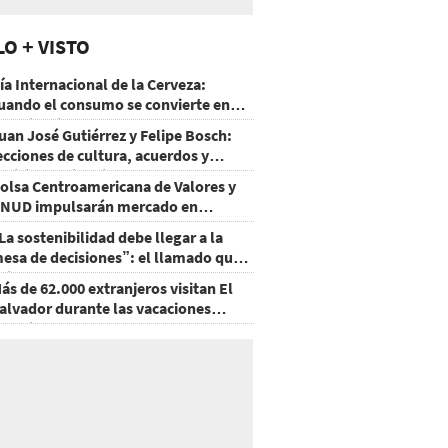
LO + VISTO
ía Internacional de la Cerveza:
uando el consumo se convierte en
xperiencia
uan José Gutiérrez y Felipe Bosch:
ecciones de cultura, acuerdos y
ecisiones sin miedo
olsa Centroamericana de Valores y
NUD impulsarán mercado en
onduras
La sostenibilidad debe llegar a la
esa de decisiones”: el llamado que
eja CentraRSE
ás de 62.000 extranjeros visitan El
alvador durante las vacaciones
gostinas