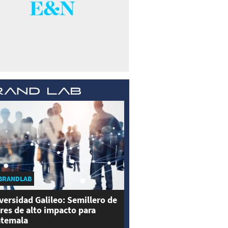
BRANDLAB
versidad Galileo: Semillero de
eres de alto impacto para
temala