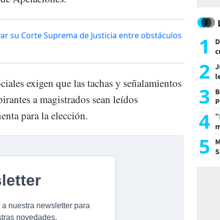
ar su Corte Suprema de Justicia entre obstáculos
1
D
c
e
2
J
l
ciales exigen que las tachas y señalamientos
d
3
B
pirantes a magistrados sean leídos
P
H
4
nta para la elección.
“
m
d
5
M
S
a