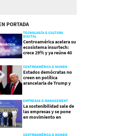
EN PORTADA
TECNOLOGÍA & CULTURA
DIGITAL
Centroamérica acelera su
ecosistema insurtech:
crece 29% y ya reúne 40
empresas
CENTROAMÉRICA & MUNDO
Estados demócratas no
creen en política
arancelaria de Trump y
demandan a gobierno
EMPRESAS & MANAGEMENT
La sostenibilidad sale de
las empresas y se pone
en movimiento en
Guatemala
CENTROAMÉRICA & MUNDO