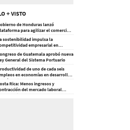
LO + VISTO
obierno de Honduras lanzó
lataforma para agilizar el comercio
xterior
a sostenibilidad impulsa la
ompetitividad empresarial en
uatemala
ongreso de Guatemala aprobó nueva
ey General del Sistema Portuario
roductividad de uno de cada seis
mpleos en economías en desarrollo
odría mejorar por la IA
osta Rica: Menos ingresos y
ontracción del mercado laboral
ausan baja del consumo