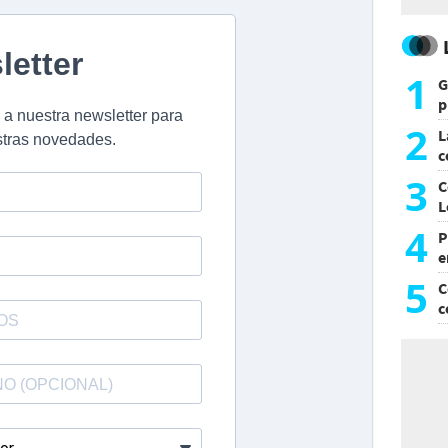
1
G
p
e
2
L
c
G
3
C
L
4
P
e
p
5
C
c
c