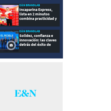
E&N BRANDLAB
Incaparina Express,
lista en 2 minutos
combina practicidad y
nutrición
E&N BRANDLAB
Solidez, confianza e
innovación: las claves
detrás del éxito de
Seguros El Roble