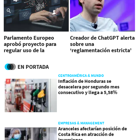
Parlamento Europeo
Creador de ChatGPT alerta
aprobó proyecto para
sobre una
regular uso de la
‘reglamentación estricta’
inteligencia artificial
de la inteligencia artifical
EN PORTADA
CENTROAMÉRICA & MUNDO
Inflación de Honduras se
desacelera por segundo mes
consecutivo y llega a 5,58%
EMPRESAS & MANAGEMENT
Aranceles afectarían posición de
Costa Rica en atracción de
inversiones