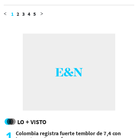
liderazgo de ese país en sectores como la
tecnología, la innovación y la inteligencia
artificial.
1
2
3
4
5
<
>
LO + VISTO
1
Colombia registra fuerte temblor de 7,4 con