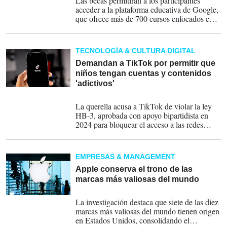
Las becas permitirán a los participantes
acceder a la plataforma educativa de Google,
que ofrece más de 700 cursos enfocados en
disciplinas clave para la economía digital,
entre ellas inteligencia artificial, análisis de
datos, computación en la nube,
TECNOLOGÍA & CULTURA DIGITAL
ciberseguridad y liderazgo tecnológico.
Demandan a TikTok por permitir que
niños tengan cuentas y contenidos
'adictivos'
15-06-2026
La querella acusa a TikTok de violar la ley
HB-3, aprobada con apoyo bipartidista en
2024 para bloquear el acceso a las redes
sociales a los niños de 14 años o menos, y
que los adolescentes de 15 y 16 años
accedan solo con una autorización de los
EMPRESAS & MANAGEMENT
padres de familia o tutores legales.
Apple conserva el trono de las
marcas más valiosas del mundo
11-06-2026
La investigación destaca que siete de las diez
marcas más valiosas del mundo tienen origen
en Estados Unidos, consolidando el