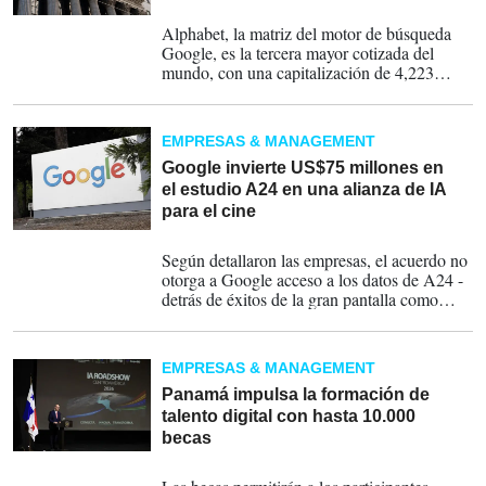
24-06-2026
Alphabet, la matriz del motor de búsqueda
Google, es la tercera mayor cotizada del
mundo, con una capitalización de 4,223
billones de dólares.
EMPRESAS & MANAGEMENT
Google invierte US$75 millones en
el estudio A24 en una alianza de IA
para el cine
22-06-2026
Según detallaron las empresas, el acuerdo no
otorga a Google acceso a los datos de A24 -
detrás de éxitos de la gran pantalla como
'Marty Supreme', la oscarizada 'Everything
Everywhere All at Once' y 'Civil War'- ni a
su catálogo de películas y series de
EMPRESAS & MANAGEMENT
televisión.
Panamá impulsa la formación de
talento digital con hasta 10.000
becas
18-06-2026