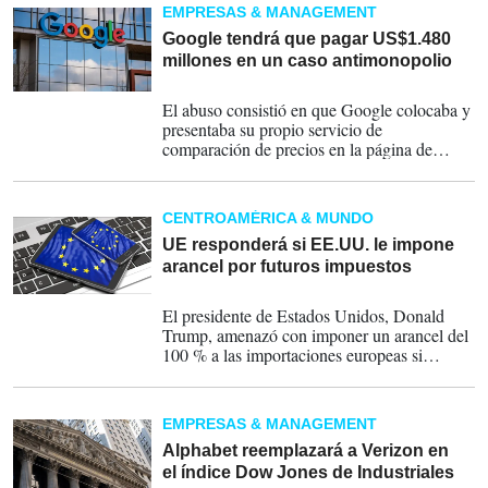
EMPRESAS & MANAGEMENT
Google tendrá que pagar US$1.480
millones en un caso antimonopolio
01-07-2026
El abuso consistió en que Google colocaba y
presentaba su propio servicio de
comparación de precios en la página de
resultados de su buscador general de una
manera más favorable que la de sus
competidores.
CENTROAMÉRICA & MUNDO
UE responderá si EE.UU. le impone
arancel por futuros impuestos
28-06-2026
El presidente de Estados Unidos, Donald
Trump, amenazó con imponer un arancel del
100 % a las importaciones europeas si
prospera un impuesto a las multinacionales
digitales.
EMPRESAS & MANAGEMENT
Alphabet reemplazará a Verizon en
el índice Dow Jones de Industriales