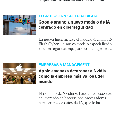
es "completamente innecesaria" porque no
tienen, ni desean, ninguno de sus secretos
comerciales.
TECNOLOGÍA & CULTURA DIGITAL
Google anuncia nuevo modelo de IA
centrado en ciberseguridad
22-07-2026
La nueva línea incluye el modelo Gemini 3.5
Flash Cyber: un nuevo modelo especializado
en ciberseguridad equipado con un agente de
seguridad de código CodeMender, capaz de
ofrecer "un rendimiento competitivo de
vanguardia".
EMPRESAS & MANAGEMENT
Apple amenaza destronar a Nvidia
como la empresa más valiosa del
mundo
18-07-2026
El dominio de Nvidia se basa en la necesidad
del mercado de hacerse con procesadores
para centros de datos de IA, que le ha
convertido en un actor clave en un mercado
cada vez más grande.