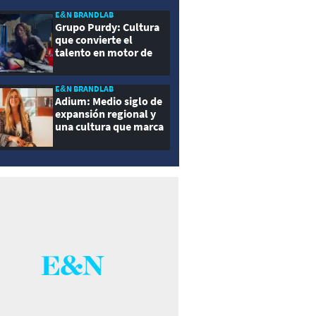
E&N BRANDLAB
Grupo Purdy: Cultura
que convierte el
talento en motor de
crecimiento
E&N BRANDLAB
Adium: Medio siglo de
expansión regional y
una cultura que marca
la diferencia