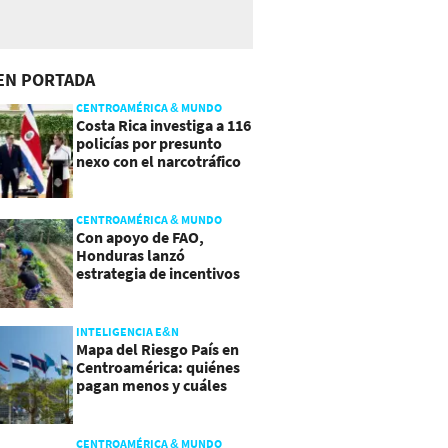
EN PORTADA
CENTROAMÉRICA & MUNDO
Costa Rica investiga a 116
policías por presunto
nexo con el narcotráfico
CENTROAMÉRICA & MUNDO
Con apoyo de FAO,
Honduras lanzó
estrategia de incentivos
para atraer inversión al
agro
INTELIGENCIA E&N
Mapa del Riesgo País en
Centroamérica: quiénes
pagan menos y cuáles
mejoraron
CENTROAMÉRICA & MUNDO