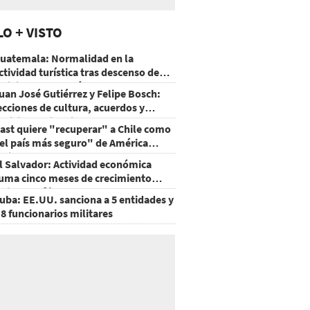
LO + VISTO
uatemala: Normalidad en la
ctividad turística tras descenso de
ctividad del volcán de Fuego
uan José Gutiérrez y Felipe Bosch:
ecciones de cultura, acuerdos y
ecisiones sin miedo
ast quiere "recuperar" a Chile como
el país más seguro" de América
atina
l Salvador: Actividad económica
uma cinco meses de crecimiento
rriba de 4%
uba: EE.UU. sanciona a 5 entidades y
 8 funcionarios militares