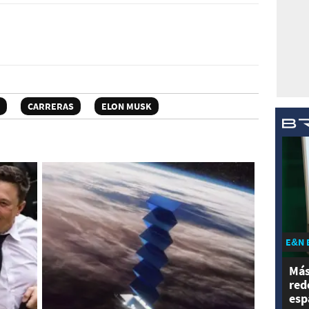
CARRERAS
ELON MUSK
E&N 
Más
red
esp