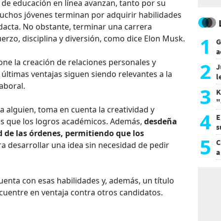
 de educación en línea avanzan, tanto por su
uchos jóvenes terminan por adquirir habilidades
dacta. No obstante, terminar una carrera
1
uerzo, disciplina y diversión, como dice Elon Musk.
G
a
a
pone la creación de relaciones personales y
2
J
 últimas ventajas siguen siendo relevantes a la
l
aboral.
d
3
K
"
 alguien, toma en cuenta la creatividad y
L
4
E
tes que los logros académicos. Además,
desdeña
s
d de las órdenes, permitiendo que los
a
5
C
a desarrollar una idea sin necesidad de pedir
a
uenta con esas habilidades y, además, un título
cuentre en ventaja contra otros candidatos.